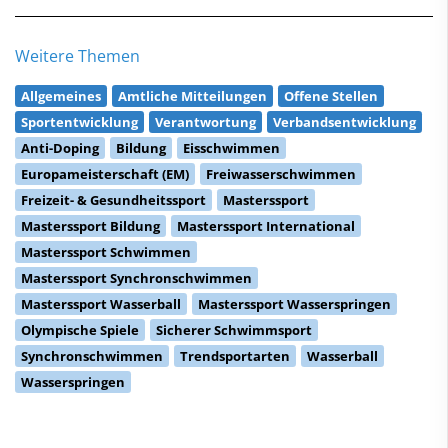
Weitere Themen
Allgemeines
Amtliche Mitteilungen
Offene Stellen
Sportentwicklung
Verantwortung
Verbandsentwicklung
Anti-Doping
Bildung
Eisschwimmen
Europameisterschaft (EM)
Freiwasserschwimmen
Freizeit- & Gesundheitssport
Masterssport
Masterssport Bildung
Masterssport International
Masterssport Schwimmen
Masterssport Synchronschwimmen
Masterssport Wasserball
Masterssport Wasserspringen
Olympische Spiele
Sicherer Schwimmsport
Synchronschwimmen
Trendsportarten
Wasserball
Wasserspringen