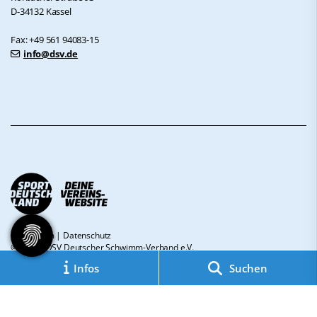
D-34132 Kassel
Fax: +49 561 94083-15
info@dsv.de
Impressum
|
Datenschutz
© 2026 - DSV Deutscher Schwimm-Verband e.V.
Infos
Suchen
Diese Website ist gefördert durch das Projekt
„Sportdeutschland – Deine
Vereinswebsite”
, einem gemeinsamen Angebot des DOSB und NETZCOCKTAIL.