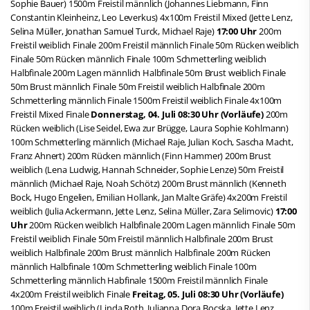
Sophie Bauer) 1500m Freistil männlich (Johannes Liebmann, Finn
Constantin Kleinheinz, Leo Leverkus) 4x100m Freistil Mixed (Jette Lenz,
Selina Müller, Jonathan Samuel Turck, Michael Raje)
17:00 Uhr
200m
Freistil weiblich Finale 200m Freistil männlich Finale 50m Rücken weiblich
Finale 50m Rücken männlich Finale 100m Schmetterling weiblich
Halbfinale 200m Lagen männlich Halbfinale 50m Brust weiblich Finale
50m Brust männlich Finale 50m Freistil weiblich Halbfinale 200m
Schmetterling männlich Finale 1500m Freistil weiblich Finale 4x100m
Freistil Mixed Finale
Donnerstag, 04. Juli
08:30 Uhr (Vorläufe)
200m
Rücken weiblich (Lise Seidel, Ewa zur Brügge, Laura Sophie Kohlmann)
100m Schmetterling männlich (Michael Raje, Julian Koch, Sascha Macht,
Franz Ahnert) 200m Rücken männlich (Finn Hammer) 200m Brust
weiblich (Lena Ludwig, Hannah Schneider, Sophie Lenze) 50m Freistil
männlich (Michael Raje, Noah Schötz) 200m Brust männlich (Kenneth
Bock, Hugo Engelien, Emilian Hollank, Jan Malte Gräfe) 4x200m Freistil
weiblich (Julia Ackermann, Jette Lenz, Selina Müller, Zara Selimovic)
17:00
Uhr
200m Rücken weiblich Halbfinale 200m Lagen männlich Finale 50m
Freistil weiblich Finale 50m Freistil männlich Halbfinale 200m Brust
weiblich Halbfinale 200m Brust männlich Halbfinale 200m Rücken
männlich Halbfinale 100m Schmetterling weiblich Finale 100m
Schmetterling männlich Habfinale 1500m Freistil männlich Finale
4x200m Freistil weiblich Finale
Freitag, 05. Juli
08:30 Uhr (Vorläufe)
100m Freistil weiblich (Linda Roth, Julianna Dora Bocska, Jette Lenz,