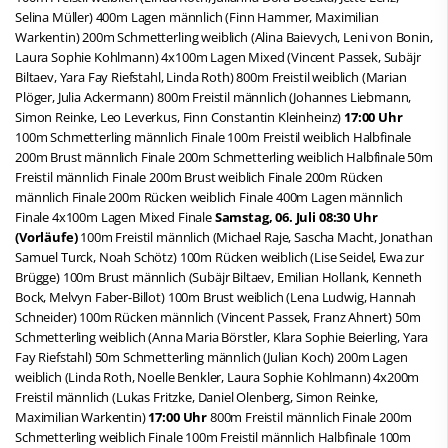
Selina Müller) 400m Lagen männlich (Finn Hammer, Maximilian
Warkentin) 200m Schmetterling weiblich (Alina Baievych, Leni von Bonin,
Laura Sophie Kohlmann) 4x100m Lagen Mixed (Vincent Passek, Subäjr
Biltaev, Yara Fay Riefstahl, Linda Roth) 800m Freistil weiblich (Marian
Plöger, Julia Ackermann) 800m Freistil männlich (Johannes Liebmann,
Simon Reinke, Leo Leverkus, Finn Constantin Kleinheinz)
17:00 Uhr
100m Schmetterling männlich Finale 100m Freistil weiblich Halbfinale
200m Brust männlich Finale 200m Schmetterling weiblich Halbfinale 50m
Freistil männlich Finale 200m Brust weiblich Finale 200m Rücken
männlich Finale 200m Rücken weiblich Finale 400m Lagen männlich
Finale 4x100m Lagen Mixed Finale
Samstag, 06. Juli
08:30 Uhr
(Vorläufe)
100m Freistil männlich (Michael Raje, Sascha Macht, Jonathan
Samuel Turck, Noah Schötz) 100m Rücken weiblich (Lise Seidel, Ewa zur
Brügge) 100m Brust männlich (Subäjr Biltaev, Emilian Hollank, Kenneth
Bock, Melvyn Faber-Billot) 100m Brust weiblich (Lena Ludwig, Hannah
Schneider) 100m Rücken männlich (Vincent Passek, Franz Ahnert) 50m
Schmetterling weiblich (Anna Maria Börstler, Klara Sophie Beierling, Yara
Fay Riefstahl) 50m Schmetterling männlich (Julian Koch) 200m Lagen
weiblich (Linda Roth, Noelle Benkler, Laura Sophie Kohlmann) 4x200m
Freistil männlich (Lukas Fritzke, Daniel Olenberg, Simon Reinke,
Maximilian Warkentin)
17:00 Uhr
800m Freistil männlich Finale 200m
Schmetterling weiblich Finale 100m Freistil männlich Halbfinale 100m