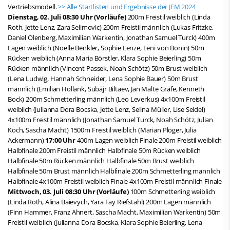
Vertriebsmodell.
>> Alle Startlisten und Ergebnisse der JEM 2024
Dienstag, 02. Juli
08:30 Uhr (Vorläufe)
200m Freistil weiblich (Linda
Roth, Jette Lenz, Zara Selimovic) 200m Freistil männlich (Lukas Fritzke,
Daniel Olenberg, Maximilian Warkentin, Jonathan Samuel Turck) 400m
Lagen weiblich (Noelle Benkler, Sophie Lenze, Leni von Bonin) 50m
Rücken weiblich (Anna Maria Börstler, Klara Sophie Beierling) 50m
Rücken männlich (Vincent Passek, Noah Schötz) 50m Brust weiblich
(Lena Ludwig, Hannah Schneider, Lena Sophie Bauer) 50m Brust
männlich (Emilian Hollank, Subäjr Biltaev, Jan Malte Gräfe, Kenneth
Bock) 200m Schmetterling männlich (Leo Leverkus) 4x100m Freistil
weiblich (Julianna Dora Bocska, Jette Lenz, Selina Müller, Lise Seidel)
4x100m Freistil männlich (Jonathan Samuel Turck, Noah Schötz, Julian
Koch, Sascha Macht) 1500m Freistil weiblich (Marian Plöger, Julia
Ackermann)
17:00 Uhr
400m Lagen weiblich Finale 200m Freistil weiblich
Halbfinale 200m Freistil männlich Halbfinale 50m Rücken weiblich
Halbfinale 50m Rücken männlich Halbfinale 50m Brust weiblich
Halbfinale 50m Brust männlich Halbfinale 200m Schmetterling männlich
Halbfinale 4x100m Freistil weiblich Finale 4x100m Freistil männlich Finale
Mittwoch, 03. Juli
08:30 Uhr (Vorläufe)
100m Schmetterling weiblich
(Linda Roth, Alina Baievych, Yara Fay Riefstahl) 200m Lagen männlich
(Finn Hammer, Franz Ahnert, Sascha Macht, Maximilian Warkentin) 50m
Freistil weiblich (Julianna Dora Bocska, Klara Sophie Beierling, Lena