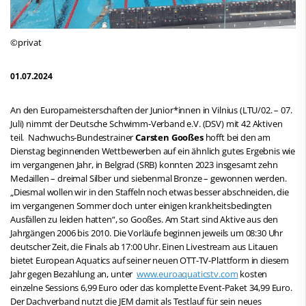
©privat
01.07.2024
An den Europameisterschaften der Junior*innen in Vilnius (LTU/02. – 07.
Juli) nimmt der Deutsche Schwimm-Verband e.V. (DSV) mit 42 Aktiven
teil. Nachwuchs-Bundestrainer
Carsten Gooßes
hofft bei den am
Dienstag beginnenden Wettbewerben auf ein ähnlich gutes Ergebnis wie
im vergangenen Jahr, in Belgrad (SRB) konnten 2023 insgesamt zehn
Medaillen – dreimal Silber und siebenmal Bronze – gewonnen werden.
„Diesmal wollen wir in den Staffeln noch etwas besser abschneiden, die
im vergangenen Sommer doch unter einigen krankheitsbedingten
Ausfällen zu leiden hatten“, so Gooßes. Am Start sind Aktive aus den
Jahrgängen 2006 bis 2010. Die Vorläufe beginnen jeweils um 08:30 Uhr
deutscher Zeit, die Finals ab 17:00 Uhr. Einen Livestream aus Litauen
bietet European Aquatics auf seiner neuen OTT-TV-Plattform in diesem
Jahr gegen Bezahlung an, unter
www.euroaquaticstv.com
kosten
einzelne Sessions 6,99 Euro oder das komplette Event-Paket 34,99 Euro.
Der Dachverband nutzt die JEM damit als Testlauf für sein neues