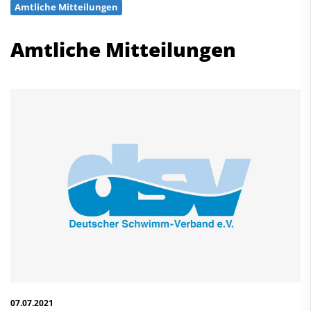
Amtliche Mitteilungen
Schwimmen
Freiwasserschwimmen
Amtliche Mitteilungen
Wasserspringen
Wasserball
Synchronschwimmen
Masterssport
Kontakt
Deutscher Schwimm-Verband e.V.
Korbacher Straße 93
D-34132 Kassel
Fax: +49 561 94083-15
info@dsv.de
07.07.2021