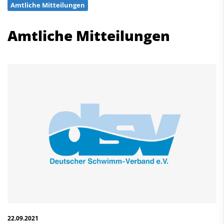
Amtliche Mitteilungen
Schwimmen
Freiwasserschwimmen
Amtliche Mitteilungen
Wasserspringen
Wasserball
Synchronschwimmen
Masterssport
Kontakt
Deutscher Schwimm-Verband e.V.
Korbacher Straße 93
D-34132 Kassel
Fax: +49 561 94083-15
info@dsv.de
22.09.2021