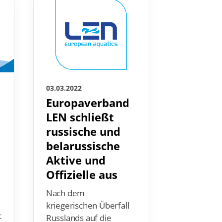
03.03.2022
03.03.2022
Europaverband
FINA
LEN schließt
veröffe
russische und
Kalend
belarussische
vier We
Aktive und
Statio
Offizielle aus
Die FINA 
Swim Worl
Nach dem
2022 best
kriegerischen Überfall
t
im vorheri
Russlands auf die