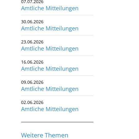
07.07.2026
Amtliche Mitteilungen
utscher Schwimm-Verband e.V.
rbacher Straße 93
30.06.2026
34132 Kassel
Amtliche Mitteilungen
x: +49 561 94083-15
23.06.2026
info@dsv.de
Amtliche Mitteilungen
16.06.2026
Amtliche Mitteilungen
09.06.2026
Amtliche Mitteilungen
02.06.2026
Amtliche Mitteilungen
Weitere Themen