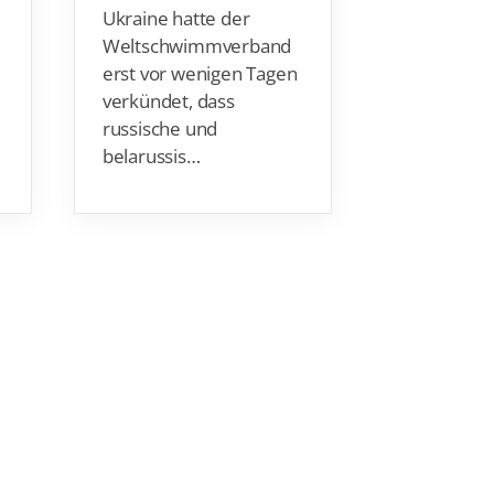
Pandemieja
Ukraine hatte der
Rennen. Do
Weltschwimmverband
10km-
erst vor wenigen Tagen
Olympiasi
verkündet, dass
Wellbr
…
russische und
belarussis…