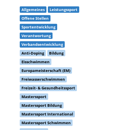
Allgemeines
Leistungssport
Offene Stellen
Sportentwicklung
Verantwortung
Verbandsentwicklung
Anti-Doping
Bildung
Eisschwimmen
Europameisterschaft (EM)
Freiwasserschwimmen
Freizeit- & Gesundheitssport
Masterssport
Masterssport Bildung
Masterssport International
Masterssport Schwimmen