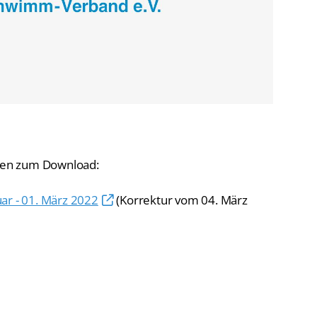
De
Schwimmen
Ko
Freiwasserschwimmen
D-
Wasserspringen
Wasserball
Fa
Synchronschwimmen
Masterssport
ngen zum Download:
ar - 01. März 2022
(Korrektur vom 04. März