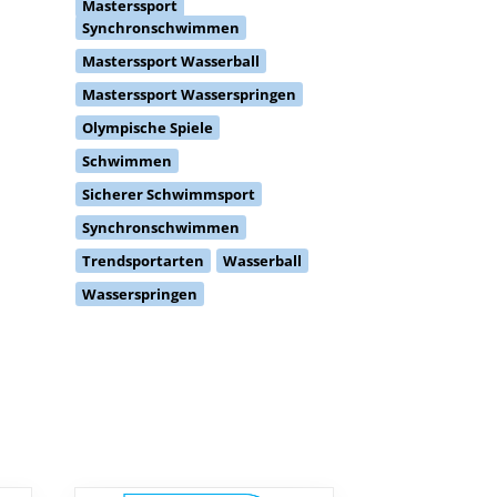
Masterssport
Synchronschwimmen
Masterssport Wasserball
Masterssport Wasserspringen
Olympische Spiele
Schwimmen
Sicherer Schwimmsport
Synchronschwimmen
Trendsportarten
Wasserball
Wasserspringen