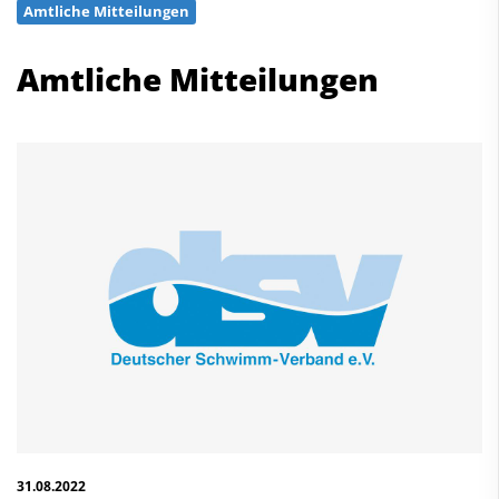
Amtliche Mitteilungen
Schwimmen
Freiwasserschwimmen
Amtliche Mitteilungen
Wasserspringen
Wasserball
Synchronschwimmen
Masterssport
Kontakt
Deutscher Schwimm-Verband e.V.
Korbacher Straße 93
D-34132 Kassel
Fax: +49 561 94083-15
info@dsv.de
31.08.2022