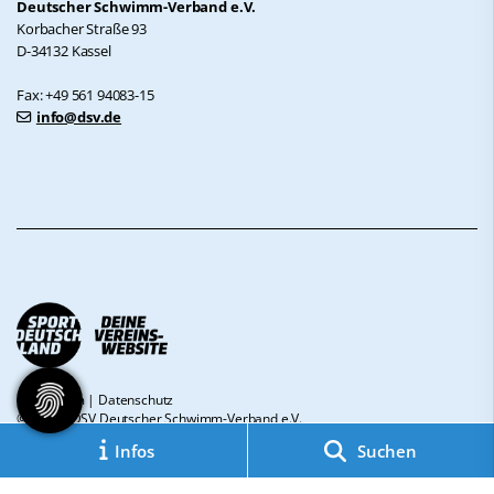
Deutscher Schwimm-Verband e.V.
Korbacher Straße 93
D-34132 Kassel
Fax: +49 561 94083-15
info@dsv.de
Impressum
|
Datenschutz
© 2026 - DSV Deutscher Schwimm-Verband e.V.
Infos
Suchen
Diese Website ist gefördert durch das Projekt
„Sportdeutschland – Deine
Vereinswebsite”
, einem gemeinsamen Angebot des DOSB und NETZCOCKTAIL.