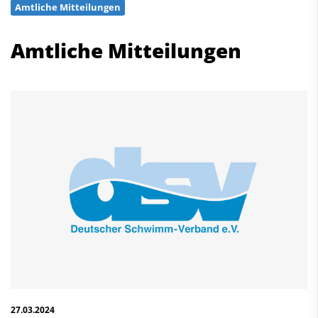
Amtliche Mitteilungen
Schwimmen
Freiwasserschwimmen
Amtliche Mitteilungen
Wasserspringen
Wasserball
Synchronschwimmen
Masterssport
Kontakt
Deutscher Schwimm-Verband e.V.
Korbacher Straße 93
D-34132 Kassel
Fax: +49 561 94083-15
info@dsv.de
27.03.2024