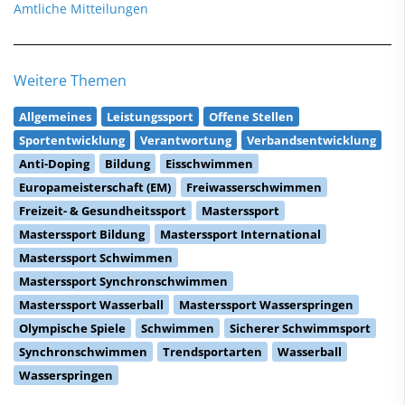
Amtliche Mitteilungen
Weitere Themen
Allgemeines
Leistungssport
Offene Stellen
Sportentwicklung
Verantwortung
Verbandsentwicklung
Anti-Doping
Bildung
Eisschwimmen
Europameisterschaft (EM)
Freiwasserschwimmen
Freizeit- & Gesundheitssport
Masterssport
Masterssport Bildung
Masterssport International
Masterssport Schwimmen
Masterssport Synchronschwimmen
Masterssport Wasserball
Masterssport Wasserspringen
Olympische Spiele
Schwimmen
Sicherer Schwimmsport
Synchronschwimmen
Trendsportarten
Wasserball
Wasserspringen