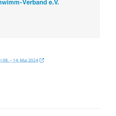
De
Schwimmen
Ko
Freiwasserschwimmen
D-
Wasserspringen
Wasserball
Fa
Synchronschwimmen
Masterssport
 08. – 14. Mai 2024