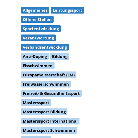
Allgemeines
Leistungssport
Offene Stellen
Sportentwicklung
Verantwortung
Verbandsentwicklung
Anti-Doping
Bildung
Eisschwimmen
Europameisterschaft (EM)
Freiwasserschwimmen
Freizeit- & Gesundheitssport
Masterssport
Masterssport Bildung
Masterssport International
Masterssport Schwimmen