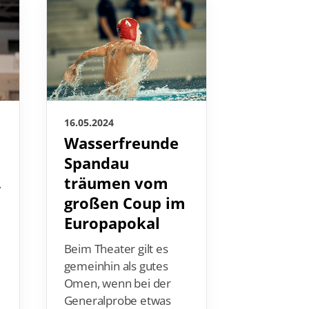
16.05.2024
15.05.2024
Wasserfreunde
Barthe
Spandau
nn schl
,
träumen vom
Turm-
großen Coup im
Synchr
Europapokal
en den
nach Pa
Beim Theater gilt es
gemeinhin als gutes
Im Dreika
Omen, wenn bei der
Olympiatic
Generalprobe etwas
Synchrons