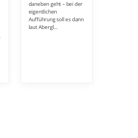
daneben geht – bei der
haben sich
eigentlichen
Barthel
(S
Aufführung soll es dann
und
Jaden
laut Abergl…
Eikerman
Aachen) di
e