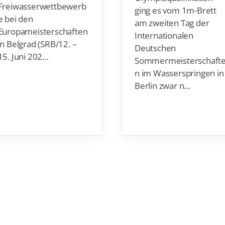
Freiwasserwettbewerb
ging es vom 1m-Brett
e bei den
am zweiten Tag der
Europameisterschaften
Internationalen
in Belgrad (SRB/12. –
Deutschen
15. Juni 202…
Sommermeisterschaft
n im Wasserspringen in
Berlin zwar n…