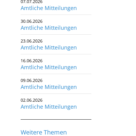
07.07.2026
Amtliche Mitteilungen
utscher Schwimm-Verband e.V.
rbacher Straße 93
30.06.2026
34132 Kassel
Amtliche Mitteilungen
x: +49 561 94083-15
23.06.2026
info@dsv.de
Amtliche Mitteilungen
16.06.2026
Amtliche Mitteilungen
09.06.2026
Amtliche Mitteilungen
02.06.2026
Amtliche Mitteilungen
Weitere Themen