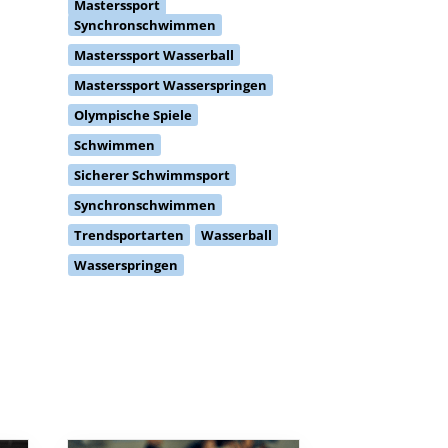
Masterssport
Synchronschwimmen
Masterssport Wasserball
Masterssport Wasserspringen
Olympische Spiele
Schwimmen
Sicherer Schwimmsport
Synchronschwimmen
Trendsportarten
Wasserball
Wasserspringen