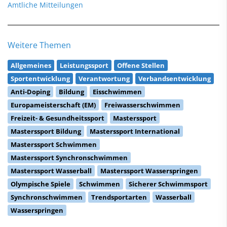
Amtliche Mitteilungen
Weitere Themen
Allgemeines
Leistungssport
Offene Stellen
Sportentwicklung
Verantwortung
Verbandsentwicklung
Anti-Doping
Bildung
Eisschwimmen
Europameisterschaft (EM)
Freiwasserschwimmen
Freizeit- & Gesundheitssport
Masterssport
Masterssport Bildung
Masterssport International
Masterssport Schwimmen
Masterssport Synchronschwimmen
Masterssport Wasserball
Masterssport Wasserspringen
Olympische Spiele
Schwimmen
Sicherer Schwimmsport
Synchronschwimmen
Trendsportarten
Wasserball
Wasserspringen