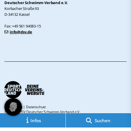
Deutscher Schwimm-Verband e.V.
Korbacher Straße 93
D-34132 Kassel
Fax: +49 561 94083-15
info@dsv.de
Impressum
|
Datenschutz
© 2026 - DSV Deutscher Schwimm-Verband e.V.
Infos
Suchen
Diese Website ist gefördert durch das Projekt
„Sportdeutschland – Deine
Vereinswebsite”
, einem gemeinsamen Angebot des DOSB und NETZCOCKTAIL.