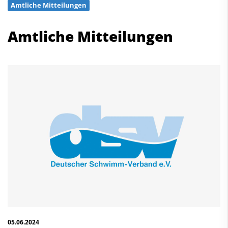
Amtliche Mitteilungen
Schwimmen
Freiwasserschwimmen
Amtliche Mitteilungen
Wasserspringen
Wasserball
Synchronschwimmen
Masterssport
Kontakt
Deutscher Schwimm-Verband e.V.
Korbacher Straße 93
D-34132 Kassel
Fax: +49 561 94083-15
info@dsv.de
05.06.2024