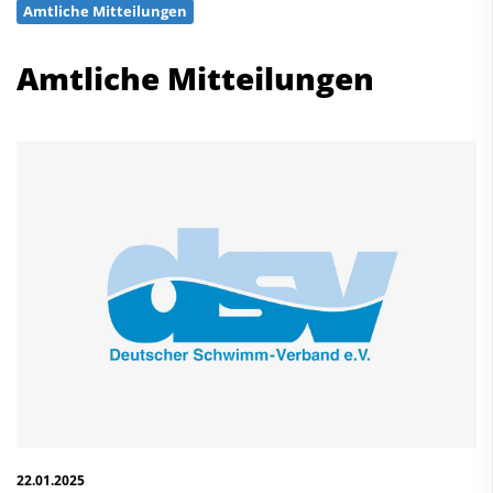
Amtliche Mitteilungen
Schwimmen
Freiwasserschwimmen
Amtliche Mitteilungen
Wasserspringen
Wasserball
Synchronschwimmen
Masterssport
Kontakt
Deutscher Schwimm-Verband e.V.
Korbacher Straße 93
D-34132 Kassel
Fax: +49 561 94083-15
info@dsv.de
22.01.2025