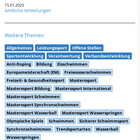
15.01.2025
Amtliche Mitteilungen
Weitere Themen
Allgemeines
Leistungssport
Offene Stellen
Sportentwicklung
Verantwortung
Verbandsentwicklung
Anti-Doping
Bildung
Eisschwimmen
Europameisterschaft (EM)
Freiwasserschwimmen
Freizeit- & Gesundheitssport
Masterssport
Masterssport Bildung
Masterssport International
Masterssport Schwimmen
Masterssport Synchronschwimmen
Masterssport Wasserball
Masterssport Wasserspringen
Olympische Spiele
Schwimmen
Sicherer Schwimmsport
Synchronschwimmen
Trendsportarten
Wasserball
Wasserspringen