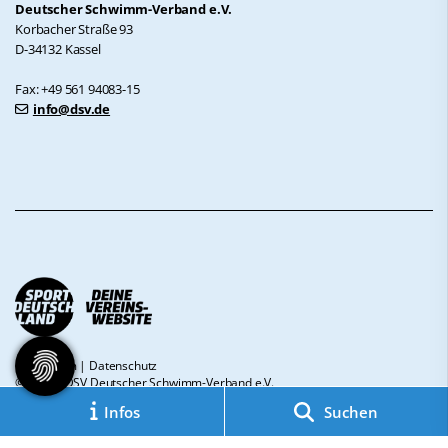
Deutscher Schwimm-Verband e.V.
Korbacher Straße 93
D-34132 Kassel
Fax: +49 561 94083-15
info@dsv.de
Impressum
|
Datenschutz
© 2026 - DSV Deutscher Schwimm-Verband e.V.
Infos
Suchen
Diese Website ist gefördert durch das Projekt
„Sportdeutschland – Deine
Vereinswebsite”
, einem gemeinsamen Angebot des DOSB und NETZCOCKTAIL.