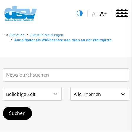
A-
A+
Über uns
Aktuelles
Aktuelle Meldungen
Anna Bader als WM-Sechste nah dran an der Weltspitze
Aktuelles
Aktuelle Meldungen
Quicklinks
Social-Media-Wall
Vereinsfinder
Leistungs- & Wettkampfsport
Lizenzwesen
Schwimmen lernen
Zentrale Hinweisstelle
Anti-Doping
Sportentwicklung
Recht auf sicheren Schwimmsport
Service
Abteilungen
Kontakt