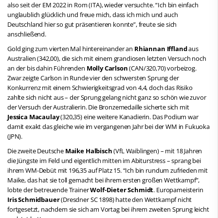
also seit der EM 2022 in Rom (ITA), wieder versuchte. “Ich bin einfach
unglaublich glücklich und freue mich, dass ich mich und auch
Deutschland hier so gut präsentieren konnte”, freute sie sich
anschließend.
Gold ging zum vierten Mal hintereinander an
Rhiannan Iffland
aus
Australien (342,00), die sich mit einem grandiosen letzten Versuch noch
an der bis dahin Führenden
Molly Carlson
(CAN/320,70) vorbeizog.
Zwar zeigte Carlson in Runde vier den schwersten Sprung der
Konkurrenz mit einem Schwierigkeitsgrad von 4,4, doch das Risiko
zahlte sich nicht aus – der Sprung gelang nicht ganz so schön wie zuvor
der Versuch der Australierin. Die Bronzemedaille sicherte sich mit
Jessica Macaulay
(320,35) eine weitere Kanadierin. Das Podium war
damit exakt das gleiche wie im vergangenen Jahr bei der WM in Fukuoka
(JPN).
Die zweite Deutsche
Maike Halbisch
(VfL Waiblingen) – mit 18 Jahren
die Jüngste im Feld und eigentlich mitten im Abiturstress – sprang bei
ihrem WM-Debüt mit 196,35 auf Platz 15. “Ich bin rundum zufrieden mit
Maike, das hat sie toll gemacht bei ihrem ersten großen Wettkampf”,
lobte der betreuende Trainer
Wolf-Dieter Schmidt
. Europameisterin
Iris Schmidbauer
(Dresdner SC 1898) hatte den Wettkampf nicht
fortgesetzt, nachdem sie sich am Vortag bei ihrem zweiten Sprung leicht