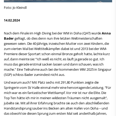
Foto: Jo Kleindl
14.02.2024
Nach dem Finale im High Diving bei der WM in Doha (QAT) wurde
Anna
Bader
gefragt, ob dies denn nun ihre letzten Weltmeisterschaften
gewesen seien. Die 40-Jährige, inzwischen Mutter von zwei Kindern, die
zum vierten Mal bei Welttitelkämpfen dabei ist und 2013 bei der WM-
Premiere dieser Sportart schon einmal Bronze geholt hatte, lachte kurz
auf, dann meinte sie: “Ich weiß es nicht, es läuft ja gerade so gut. Ich
muss das gerade erstmal sacken lassen und dann schauen, was ich
mache.” Eine Teilnahme auch bei der kommenden WM 2025 in Singapur
(SGP) schloss Bader zumindest nicht aus.
Und warum auch? Mit Platz sechs mit 291,80 Punkten zeigte die
Springerin vom SV Halle einmal mehr eine hervorragende Leistung. “Für
mich war es ein fantastischer Wettkampf. Vor mir ist nur die Elite. Die
Top Ten hätte ich mir in meinen wildesten Träumen nicht ausgemalt”,
jubelte sie. Mit all ihrer Erfahrung brachte sie auch den abschließenden
Handstandsprung sauber ins Becken am alten Hafen von Doha – und
das obwohl sie diesen Sprung zum ersten Mal seit anderthalb Jahren,