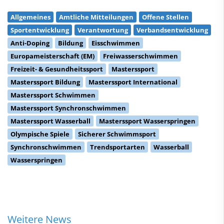
Allgemeines
Amtliche Mitteilungen
Offene Stellen
Sportentwicklung
Verantwortung
Verbandsentwicklung
Anti-Doping
Bildung
Eisschwimmen
Europameisterschaft (EM)
Freiwasserschwimmen
Freizeit- & Gesundheitssport
Masterssport
Masterssport Bildung
Masterssport International
Masterssport Schwimmen
Masterssport Synchronschwimmen
Masterssport Wasserball
Masterssport Wasserspringen
Olympische Spiele
Sicherer Schwimmsport
Synchronschwimmen
Trendsportarten
Wasserball
Wasserspringen
Weitere News