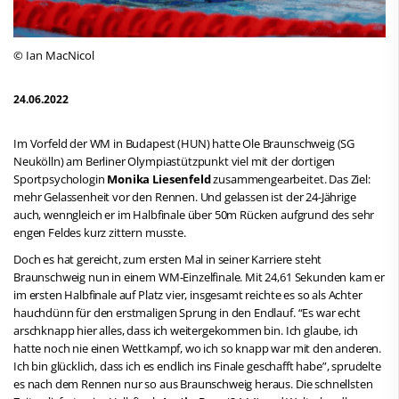
© Ian MacNicol
24.06.2022
Im Vorfeld der WM in Budapest (HUN) hatte Ole Braunschweig (SG
Neukölln) am Berliner Olympiastützpunkt viel mit der dortigen
Sportpsychologin
Monika Liesenfeld
zusammengearbeitet. Das Ziel:
mehr Gelassenheit vor den Rennen. Und gelassen ist der 24-Jährige
auch, wenngleich er im Halbfinale über 50m Rücken aufgrund des sehr
engen Feldes kurz zittern musste.
Doch es hat gereicht, zum ersten Mal in seiner Karriere steht
Braunschweig nun in einem WM-Einzelfinale. Mit 24,61 Sekunden kam er
im ersten Halbfinale auf Platz vier, insgesamt reichte es so als Achter
hauchdünn für den erstmaligen Sprung in den Endlauf. “Es war echt
arschknapp hier alles, dass ich weitergekommen bin. Ich glaube, ich
hatte noch nie einen Wettkampf, wo ich so knapp war mit den anderen.
Ich bin glücklich, dass ich es endlich ins Finale geschafft habe”, sprudelte
es nach dem Rennen nur so aus Braunschweig heraus. Die schnellsten