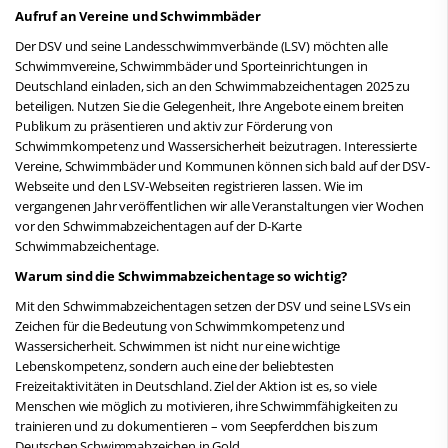
Aufruf an Vereine und Schwimmbäder
Der DSV und seine Landesschwimmverbände (LSV) möchten alle
Schwimmvereine, Schwimmbäder und Sporteinrichtungen in
Deutschland einladen, sich an den Schwimmabzeichentagen 2025 zu
beteiligen. Nutzen Sie die Gelegenheit, Ihre Angebote einem breiten
Publikum zu präsentieren und aktiv zur Förderung von
Schwimmkompetenz und Wassersicherheit beizutragen. Interessierte
Vereine, Schwimmbäder und Kommunen können sich bald auf der DSV-
Webseite und den LSV-Webseiten registrieren lassen. Wie im
vergangenen Jahr veröffentlichen wir alle Veranstaltungen vier Wochen
vor den Schwimmabzeichentagen auf der D-Karte
Schwimmabzeichentage.
Warum sind die Schwimmabzeichentage so wichtig?
Mit den Schwimmabzeichentagen setzen der DSV und seine LSVs ein
Zeichen für die Bedeutung von Schwimmkompetenz und
Wassersicherheit. Schwimmen ist nicht nur eine wichtige
Lebenskompetenz, sondern auch eine der beliebtesten
Freizeitaktivitäten in Deutschland. Ziel der Aktion ist es, so viele
Menschen wie möglich zu motivieren, ihre Schwimmfähigkeiten zu
trainieren und zu dokumentieren – vom Seepferdchen bis zum
Deutschen Schwimmabzeichen in Gold.