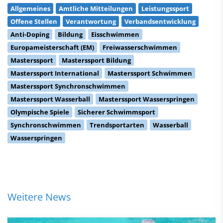
Allgemeines
Amtliche Mitteilungen
Leistungssport
Offene Stellen
Verantwortung
Verbandsentwicklung
Anti-Doping
Bildung
Eisschwimmen
Europameisterschaft (EM)
Freiwasserschwimmen
Masterssport
Masterssport Bildung
Masterssport International
Masterssport Schwimmen
Masterssport Synchronschwimmen
Masterssport Wasserball
Masterssport Wasserspringen
Olympische Spiele
Sicherer Schwimmsport
Synchronschwimmen
Trendsportarten
Wasserball
Wasserspringen
Weitere News