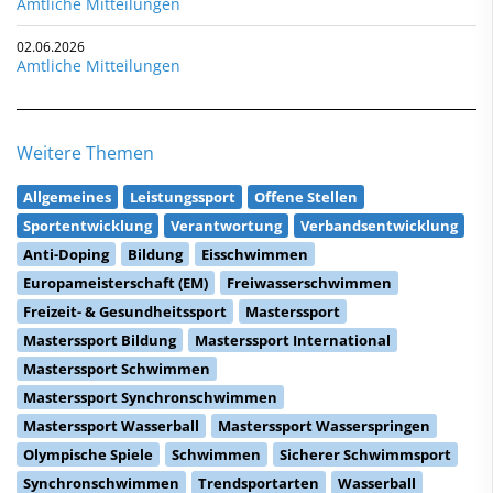
Amtliche Mitteilungen
02.06.2026
Amtliche Mitteilungen
Weitere Themen
Allgemeines
Leistungssport
Offene Stellen
Sportentwicklung
Verantwortung
Verbandsentwicklung
Anti-Doping
Bildung
Eisschwimmen
Europameisterschaft (EM)
Freiwasserschwimmen
Freizeit- & Gesundheitssport
Masterssport
Masterssport Bildung
Masterssport International
Masterssport Schwimmen
Masterssport Synchronschwimmen
Masterssport Wasserball
Masterssport Wasserspringen
Olympische Spiele
Schwimmen
Sicherer Schwimmsport
Synchronschwimmen
Trendsportarten
Wasserball