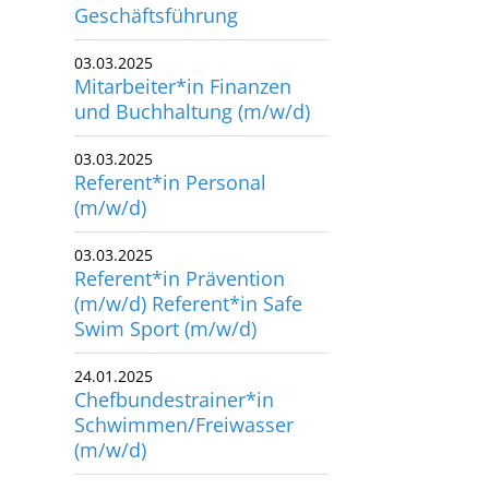
Geschäftsführung
utscher Schwimm-Verband e.V.
rbacher Straße 93
03.03.2025
Mitarbeiter*in Finanzen
34132 Kassel
und Buchhaltung (m/w/d)
x: +49 561 94083-15
03.03.2025
info@dsv.de
Referent*in Personal
(m/w/d)
03.03.2025
Referent*in Prävention
(m/w/d) Referent*in Safe
Swim Sport (m/w/d)
24.01.2025
Chefbundestrainer*in
Schwimmen/Freiwasser
(m/w/d)