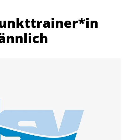
unkttrainer*in
ännlich
Abteilungen
K