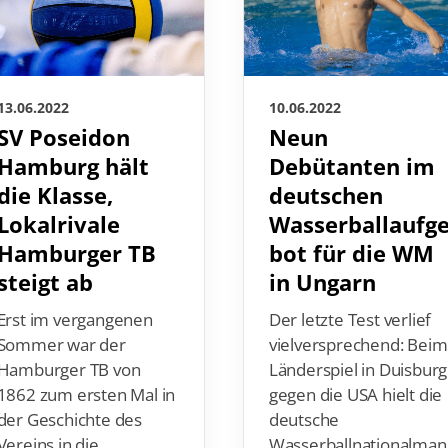
13.06.2022
10.06.2022
SV Poseidon
Neun
Hamburg hält
Debütanten im
die Klasse,
deutschen
Lokalrivale
Wasserballaufg
Hamburger TB
bot für die WM
steigt ab
in Ungarn
Erst im vergangenen
Der letzte Test verlief
Sommer war der
vielversprechend: Beim
Hamburger TB von
Länderspiel in Duisburg
1862 zum ersten Mal in
gegen die USA hielt die
der Geschichte des
deutsche
Vereins in die
Wasserballnationalman