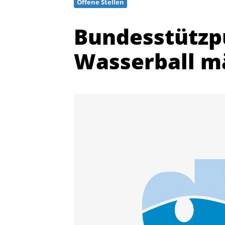
Offene Stellen
Bundesstützp
Wasserball m
Quicklinks