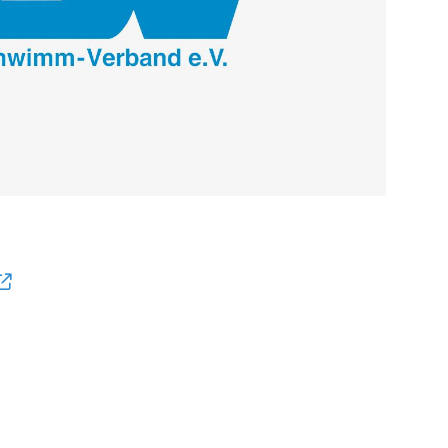
De
Schwimmen
Ko
Freiwasserschwimmen
D-
Wasserspringen
Wasserball
Fa
Synchronschwimmen
Masterssport