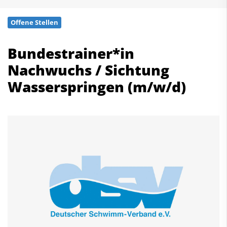
Schwimmen
Offene Stellen
Freiwasserschwimmen
Wasserspringen
Bundestrainer*in
Wasserball
Nachwuchs / Sichtung
Synchronschwimmen
Masterssport
Wasserspringen (m/w/d)
Kontakt
Deutscher Schwimm-Verband e.V.
Korbacher Straße 93
D-34132 Kassel
Fax: +49 561 94083-15
info@dsv.de