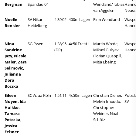
Bergman
Spandau 04
Wendland/Tobias
Hanno
van Aggelen
Neuss
Noelle
SV Nikar
4:39,02
400m Lagen
Finn Wendland
Waspo
Benkler
Heidelberg
Hanno
Nina
SG Essen
1:38,95
4x50 Freistil
Martin Wrede,
Waspo
Sandrine
(DR)
Mikael Guliyev,
Hanno
Jazy, Nicole
Florian Quappill,
Maier, Zara
Mitja Ebeling
Selimovic,
Julianna
Dora
Bocska
Eileen
SC Aqua Köln
1:51,11
4x50m Lagen
Christian Diener,
Potsd
Nuyen, Ida
Melvin Imoudu,
SV
Hulkko,
Christopher
Tamara
Weidner, Noah
Potocka,
Schötz
Jessica
Felsner