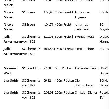
Maier
Nicole
SG Essen
1:55,90
200m Freistil
Tobias van
SG Ne
Maier
Aggelen
Nicole
SG Essen
4:04,71
400m Freisti
Johannes
SC
Maier
Liebmann
Magde
Julia
SC Chemnitz
8:29,58
800m Freistil
Sven Schwarz
Waspo
Ackermann
von 1892
Hanno
Julia
SC Chemnitz
16:12,83
1500m Freistil
Simon Reinke
SG Es
Ackermann
von 1892
Masniari
SG Frankfurt
27,68
50m Rücken
Alexander Bauch
DSW 1
Wolf
Darms
Lise Seidel
SC Chemnitz
59,82
100m Rücken
Ole
SG Ne
von 1892
Braunschweig
Berlin
Lise Seidel
SC Chemnitz
2:08,93
200m Rücken
Christian Diener
Potsd
von 1892
SV