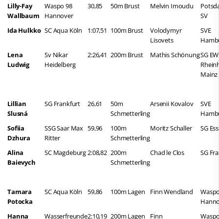
Lilly-Fay
Waspo 98
30,85
50m Brust
Melvin Imoudu
Potsd
Wallbaum
Hannover
SV
Ida Hulkko
SC Aqua Köln
1:07,51
100m Brust
Volodymyr
SVE
Lisovets
Hamb
Lena
Sv Nikar
2:26,41
200m Brust
Mathis Schönung
SG EW
Ludwig
Heidelberg
Rhein
Mainz
Lillian
SG Frankfurt
26,61
50m
Arsenii Kovalov
SVE
Slusná
Schmetterling
Hamb
Sofiia
SSG Saar Max
59,96
100m
Moritz Schaller
SG Es
Dzhura
Ritter
Schmetterling
Alina
SC Magdeburg
2:08,82
200m
Chad le Clos
SG Fra
Baievych
Schmetterling
Tamara
SC Aqua Köln
59,86
100m Lagen
Finn Wendland
Waspo
Potocka
Hanno
Hanna
Wasserfreunde
2:10,19
200m Lagen
Finn
Waspo