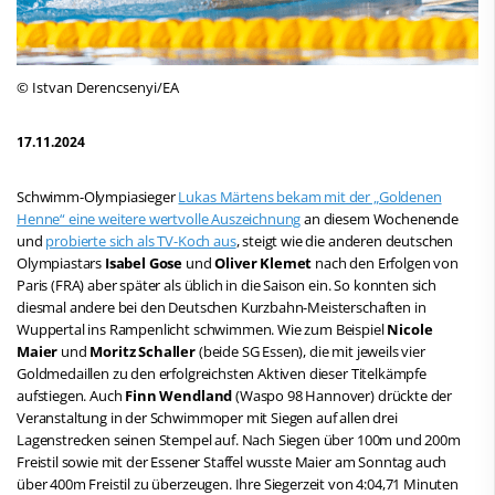
© Istvan Derencsenyi/EA
17.11.2024
Schwimm-Olympiasieger
Lukas Märtens bekam mit der „Goldenen
Henne“ eine weitere wertvolle Auszeichnung
an diesem Wochenende
und
probierte sich als TV-Koch aus
, steigt wie die anderen deutschen
Olympiastars
Isabel Gose
und
Oliver Klemet
nach den Erfolgen von
Paris (FRA) aber später als üblich in die Saison ein. So konnten sich
diesmal andere bei den Deutschen Kurzbahn-Meisterschaften in
Wuppertal ins Rampenlicht schwimmen. Wie zum Beispiel
Nicole
Maier
und
Moritz Schaller
(beide SG Essen), die mit jeweils vier
Goldmedaillen zu den erfolgreichsten Aktiven dieser Titelkämpfe
aufstiegen. Auch
Finn Wendland
(Waspo 98 Hannover) drückte der
Veranstaltung in der Schwimmoper mit Siegen auf allen drei
Lagenstrecken seinen Stempel auf. Nach Siegen über 100m und 200m
Freistil sowie mit der Essener Staffel wusste Maier am Sonntag auch
über 400m Freistil zu überzeugen. Ihre Siegerzeit von 4:04,71 Minuten