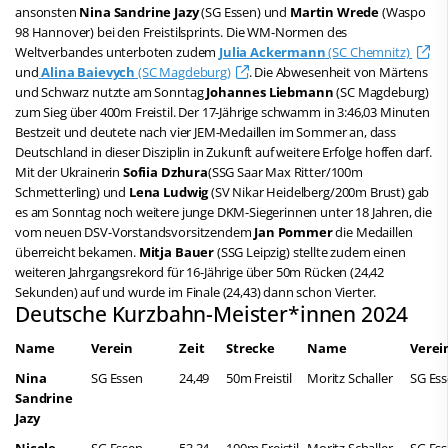
ansonsten
Nina Sandrine Jazy
(SG Essen) und
Martin Wrede
(Waspo
98 Hannover) bei den Freistilsprints. Die WM-Normen des
Weltverbandes unterboten zudem
Julia Ackermann
(SC Chemnitz)
und
Alina Baievych
(SC Magdeburg)
. Die Abwesenheit von Märtens
und Schwarz nutzte am Sonntag
Johannes Liebmann
(SC Magdeburg)
zum Sieg über 400m Freistil. Der 17-Jährige schwamm in 3:46,03 Minuten
Bestzeit und deutete nach vier JEM-Medaillen im Sommer an, dass
Deutschland in dieser Disziplin in Zukunft auf weitere Erfolge hoffen darf.
Mit der Ukrainerin
Sofiia Dzhura
(SSG Saar Max Ritter/100m
Schmetterling) und
Lena Ludwig
(SV Nikar Heidelberg/200m Brust) gab
es am Sonntag noch weitere junge DKM-Siegerinnen unter 18 Jahren, die
vom neuen DSV-Vorstandsvorsitzendem
Jan Pommer
die Medaillen
überreicht bekamen.
Mitja Bauer
(SSG Leipzig) stellte zudem einen
weiteren Jahrgangsrekord für 16-Jährige über 50m Rücken (24,42
Sekunden) auf und wurde im Finale (24,43) dann schon Vierter.
Deutsche Kurzbahn-Meister*innen 2024
Name
Verein
Zeit
Strecke
Name
Verei
Nina
SG Essen
24,49
50m Freistil
Moritz Schaller
SG Es
Sandrine
Jazy
Nicole
SG Essen
53,34
100m Freistil
Moritz Schaller
SG Es