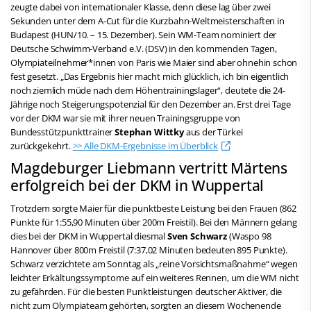
zeugte dabei von internationaler Klasse, denn diese lag über zwei
Sekunden unter dem A-Cut für die Kurzbahn-Weltmeisterschaften in
Budapest (HUN/10. – 15. Dezember). Sein WM-Team nominiert der
Deutsche Schwimm-Verband e.V. (DSV) in den kommenden Tagen,
Olympiateilnehmer*innen von Paris wie Maier sind aber ohnehin schon
fest gesetzt. „Das Ergebnis hier macht mich glücklich, ich bin eigentlich
noch ziemlich müde nach dem Höhentrainingslager“, deutete die 24-
Jährige noch Steigerungspotenzial für den Dezember an. Erst drei Tage
vor der DKM war sie mit ihrer neuen Trainingsgruppe von
Bundesstützpunkttrainer
Stephan Wittky
aus der Türkei
zurückgekehrt.
>> Alle DKM-Ergebnisse im Überblick
Magdeburger Liebmann vertritt Märtens
erfolgreich bei der DKM in Wuppertal
Trotzdem sorgte Maier für die punktbeste Leistung bei den Frauen (862
Punkte für 1:55,90 Minuten über 200m Freistil). Bei den Männern gelang
dies bei der DKM in Wuppertal diesmal
Sven Schwarz
(Waspo 98
Hannover über 800m Freistil (7:37,02 Minuten bedeuten 895 Punkte).
Schwarz verzichtete am Sonntag als „reine Vorsichtsmaßnahme“ wegen
leichter Erkältungssymptome auf ein weiteres Rennen, um die WM nicht
zu gefährden. Für die besten Punktleistungen deutscher Aktiver, die
nicht zum Olympiateam gehörten, sorgten an diesem Wochenende