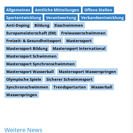
Allgemeines
Amtliche Mitteilungen
Offene Stellen
Sportentwicklung
Verantwortung
Verbandsentwicklung
Anti-Doping
Bildung
Eisschwimmen
Europameisterschaft (EM)
Freiwasserschwimmen
Freizeit- & Gesundheitssport
Masterssport
Masterssport Bildung
Masterssport International
Masterssport Schwimmen
Masterssport Synchronschwimmen
Masterssport Wasserball
Masterssport Wasserspringen
Olympische Spiele
Sicherer Schwimmsport
Synchronschwimmen
Trendsportarten
Wasserball
Wasserspringen
Weitere News