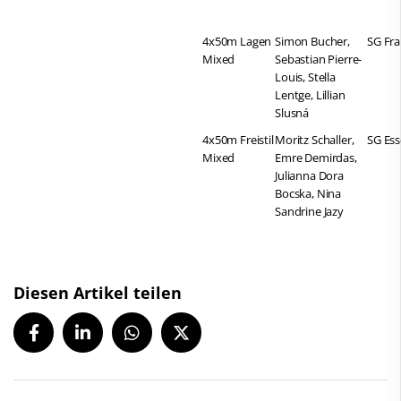
4x50m Lagen
Simon Bucher,
SG Fra
Mixed
Sebastian Pierre-
Louis, Stella
Lentge, Lillian
Slusná
4x50m Freistil
Moritz Schaller,
SG Es
Mixed
Emre Demirdas,
Julianna Dora
Bocska, Nina
Sandrine Jazy
Diesen Artikel teilen