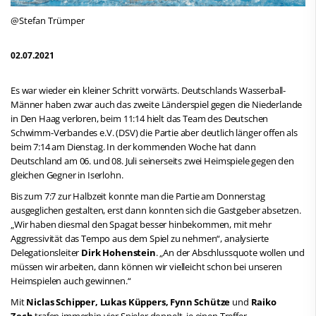
@Stefan Trümper
02.07.2021
Es war wieder ein kleiner Schritt vorwärts. Deutschlands Wasserball-
Männer haben zwar auch das zweite Länderspiel gegen die Niederlande
in Den Haag verloren, beim 11:14 hielt das Team des Deutschen
Schwimm-Verbandes e.V. (DSV) die Partie aber deutlich länger offen als
beim 7:14 am Dienstag. In der kommenden Woche hat dann
Deutschland am 06. und 08. Juli seinerseits zwei Heimspiele gegen den
gleichen Gegner in Iserlohn.
Bis zum 7:7 zur Halbzeit konnte man die Partie am Donnerstag
ausgeglichen gestalten, erst dann konnten sich die Gastgeber absetzen.
„Wir haben diesmal den Spagat besser hinbekommen, mit mehr
Aggressivität das Tempo aus dem Spiel zu nehmen“, analysierte
Delegationsleiter
Dirk Hohenstein
. „An der Abschlussquote wollen und
müssen wir arbeiten, dann können wir vielleicht schon bei unseren
Heimspielen auch gewinnen.“
Mit
Niclas Schipper, Lukas Küppers, Fynn Schütze
und
Raiko
Zech
trafen immerhin vier Spieler doppelt, je einen Treffer