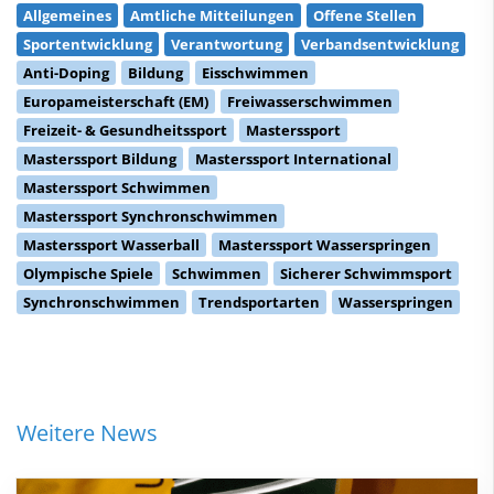
Allgemeines
Amtliche Mitteilungen
Offene Stellen
Sportentwicklung
Verantwortung
Verbandsentwicklung
Anti-Doping
Bildung
Eisschwimmen
Europameisterschaft (EM)
Freiwasserschwimmen
Freizeit- & Gesundheitssport
Masterssport
Masterssport Bildung
Masterssport International
Masterssport Schwimmen
Masterssport Synchronschwimmen
Masterssport Wasserball
Masterssport Wasserspringen
Olympische Spiele
Schwimmen
Sicherer Schwimmsport
Synchronschwimmen
Trendsportarten
Wasserspringen
Weitere News