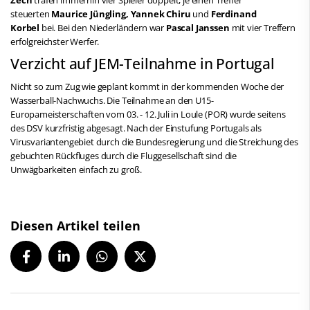
steuerten
Maurice Jüngling, Yannek Chiru
und
Ferdinand
Korbel
bei. Bei den Niederländern war
Pascal Janssen
mit vier Treffern
erfolgreichster Werfer.
Verzicht auf JEM-Teilnahme in Portugal
Nicht so zum Zug wie geplant kommt in der kommenden Woche der
Wasserball-Nachwuchs. Die Teilnahme an den U15-
Europameisterschaften vom 03. - 12. Juli in Loule (POR) wurde seitens
des DSV kurzfristig abgesagt. Nach der Einstufung Portugals als
Virusvariantengebiet durch die Bundesregierung und die Streichung des
gebuchten Rückfluges durch die Fluggesellschaft sind die
Unwägbarkeiten einfach zu groß.
Diesen Artikel teilen