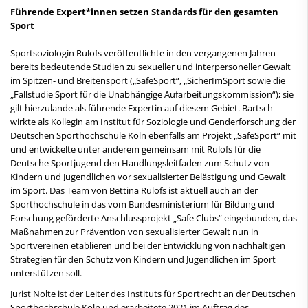
Führende Expert*innen setzen Standards für den gesamten
Sport
Sportsoziologin Rulofs veröffentlichte in den vergangenen Jahren
bereits bedeutende Studien zu sexueller und interpersoneller Gewalt
im Spitzen- und Breitensport („SafeSport“, „SicherImSport sowie die
„Fallstudie Sport für die Unabhängige Aufarbeitungskommission“); sie
gilt hierzulande als führende Expertin auf diesem Gebiet. Bartsch
wirkte als Kollegin am Institut für Soziologie und Genderforschung der
Deutschen Sporthochschule Köln ebenfalls am Projekt „SafeSport“ mit
und entwickelte unter anderem gemeinsam mit Rulofs für die
Deutsche Sportjugend den Handlungsleitfaden zum Schutz von
Kindern und Jugendlichen vor sexualisierter Belästigung und Gewalt
im Sport. Das Team von Bettina Rulofs ist aktuell auch an der
Sporthochschule in das vom Bundesministerium für Bildung und
Forschung geförderte Anschlussprojekt „Safe Clubs“ eingebunden, das
Maßnahmen zur Prävention von sexualisierter Gewalt nun in
Sportvereinen etablieren und bei der Entwicklung von nachhaltigen
Strategien für den Schutz von Kindern und Jugendlichen im Sport
unterstützen soll.
Jurist Nolte ist der Leiter des Instituts für Sportrecht an der Deutschen
Sporthochschule Köln und erarbeitete 2021 im Auftrag des