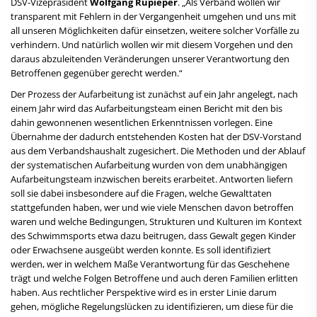
DSV-Vizepräsident
Wolfgang Rupieper
. „Als Verband wollen wir
transparent mit Fehlern in der Vergangenheit umgehen und uns mit
all unseren Möglichkeiten dafür einsetzen, weitere solcher Vorfälle zu
verhindern. Und natürlich wollen wir mit diesem Vorgehen und den
daraus abzuleitenden Veränderungen unserer Verantwortung den
Betroffenen gegenüber gerecht werden.“
Der Prozess der Aufarbeitung ist zunächst auf ein Jahr angelegt, nach
einem Jahr wird das Aufarbeitungsteam einen Bericht mit den bis
dahin gewonnenen wesentlichen Erkenntnissen vorlegen. Eine
Übernahme der dadurch entstehenden Kosten hat der DSV-Vorstand
aus dem Verbandshaushalt zugesichert. Die Methoden und der Ablauf
der systematischen Aufarbeitung wurden von dem unabhängigen
Aufarbeitungsteam inzwischen bereits erarbeitet. Antworten liefern
soll sie dabei insbesondere auf die Fragen, welche Gewalttaten
stattgefunden haben, wer und wie viele Menschen davon betroffen
waren und welche Bedingungen, Strukturen und Kulturen im Kontext
des Schwimmsports etwa dazu beitrugen, dass Gewalt gegen Kinder
oder Erwachsene ausgeübt werden konnte. Es soll identifiziert
werden, wer in welchem Maße Verantwortung für das Geschehene
trägt und welche Folgen Betroffene und auch deren Familien erlitten
haben. Aus rechtlicher Perspektive wird es in erster Linie darum
gehen, mögliche Regelungslücken zu identifizieren, um diese für die