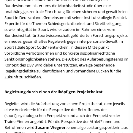
Bundesinnenministeriums die Machbarkeitsstudie über eine
unabhängige, zentrale Einrichtung für einen sicheren und gewaltfreien
Sport in Deutschland. Gemeinsam mit seiner Institutskollegin Bechtel,
Expertin für die Themen Schiedsgerichtbarkeit und Streitbeilegung
sowie Integrität im Sport, wird er zudem im Rahmen eines vom
Bundesinstitut für Sportwissenschaft geförderten Forschungsprojekts
ein neues, gesamthaftes Regelwerk gegen interpersonale Gewalt im
Sport („Safe Sport Code“) entwickeln, in dessen Mittelpunkt
vorbildliche Verbotsnormen und konkrete disziplinarrechtliche
Sanktionsmöglichkeiten stehen. Die Arbeit des Aufarbeitungsteams im
Kontext des DSV wird dabei unterstützen, etwaige bestehende
Regelungsdefizite zu identifizieren und vorhandene Lücken für die
Zukunft zu schließen.
Begleitung durch einen dreiköpfigen Projektbeirat
Begleitet wird die Aufarbeitung von einem Projektbeirat, dem jeweils
ein*e Vertreter*in für die Perspektive der Betroffenen, der
(sport)psychologischen Perspektive und auch der Perspektive der
Trainer*innen angehört. Für die Perspektive der Athlet*innen und
Betroffenen wird
Susann Wegner
, ehemalige Leistungssportlerin aus