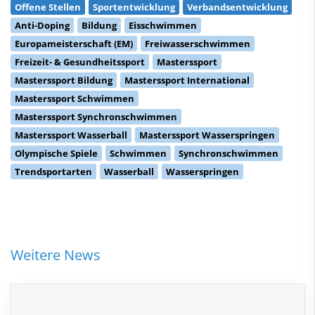
Offene Stellen
Sportentwicklung
Verbandsentwicklung
Anti-Doping
Bildung
Eisschwimmen
Europameisterschaft (EM)
Freiwasserschwimmen
Freizeit- & Gesundheitssport
Masterssport
Masterssport Bildung
Masterssport International
Masterssport Schwimmen
Masterssport Synchronschwimmen
Masterssport Wasserball
Masterssport Wasserspringen
Olympische Spiele
Schwimmen
Synchronschwimmen
Trendsportarten
Wasserball
Wasserspringen
Weitere News