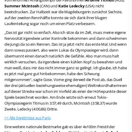
Summer McIntosh
(CAN) und
Katie Ledecky
(USA) nicht
beeindrucken. Zur Halbzeit war die Magdeburgerin zunächst Sechste,
auf der zweiten Rennhälfte konnte sie sich dank ihrer klugen
Laufeinteilung sogar noch um einen Platz verbessern.
„Das ist gar nicht so einfach. Also ich sitze da im Zelt, muss meine eigene
Nervosität irgendwie unter Kontrolle bekommen und dann schwimmen
die Jungs da so ein Rennen. Das ist ja jetzt nicht das erste Mal. Und wenn
dann sowas passiert, also wenn Lukas da Olympiasieger wird, dann
übermannt einen danach natürlich die Gefühle. Also man muss halt
wirklich versuchen, da irgendwie einen kühlen Kopf zu bewahren und
man weiß, dass mir das nicht immer ganz so gelingt. Ich glaube, ich habe
es jetzt mal ganz gut hinbekommen, habe den Schwung
mitgenommen“, sagte Gose. Vorne ging derweil die Post ab, das Duell
der drei (aktuellen beziehungsweise ehemaligen) Weltrekordhalterinnen
auf dieser Strecke war schon im Vorfeld als einer der Höhepunkte dieser
Spiele bezeichnet worden. Am Ende setzte sich erneut Tokio-
Olympiasiegerin Titmus in 3:57,49 durch, McIntosh (3:58,37) wurde
Zweite, Ledecky (4:00,86) Dritte.
>> Alle Ergebnisse aus Paris
Eine weitere nationale Bestmarke gab es über 4x100m Freistil der