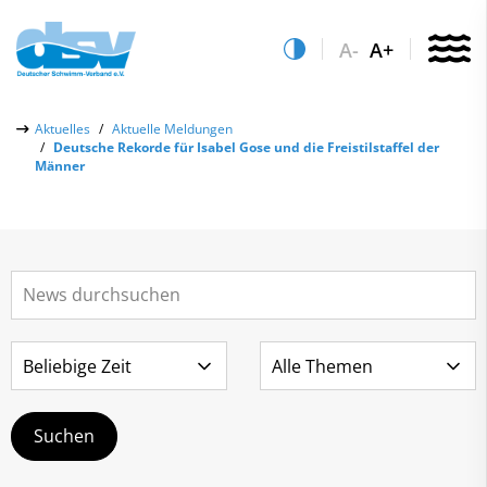
A-
A+
Über uns
Aktuelles
Aktuelle Meldungen
Deutsche Rekorde für Isabel Gose und die Freistilstaffel der
Aktuelles
Männer
Aktuelle Meldungen
Quicklinks
Social-Media-Wall
Vereinsfinder
Leistungs- & Wettkampfsport
Lizenzwesen
Schwimmen lernen
Zentrale Hinweisstelle
Anti-Doping
Sportentwicklung
Recht auf sicheren Schwimmsport
Service
Abteilungen
Kontakt