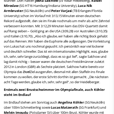
Männer. Dort hatten
Josha Salchow
(SV Nikar Heidelberg),
Rafael
Miroslaw
(SG HT16 Hamburg/Indiana University),
Luca Nik
Armbruster
(SG Neukölln) und
Peter Varjasi
(TB Erlangen/Florida
University) schon im Vorlauf mit 3:13,15 Minuten einen deutschen
Rekord aufgestellt, den sie im Finale nochmals um mehr als acht Zehntel
verbessern konnten. Mit 3:12,29 Minuten kam das DSV-Quartett damit
auf Rang sieben – Gold ging an die USA (3:09,28) vor Australien (3:10,35)
und Italien (3:10,70). „Also ich glaube, wir haben alle richtig Bock gehabt
auf das Rennen. Wir haben die Euphorie alle aufgesogen. Die Vorleistung
von Lukas hat uns nochmal gepusht. Ich persönlich war viel lockerer
und deutlich schneller. Das ist ein internationales Highlight, was, glaube
ich, sehr, sehr lange zurückliegt, dass es so gut lief“, sagte Salchow und
lag damit richtig – besser waren die deutschen Freistilmänner zuletzt
2012 in London (GBR) als Sechste platziert. Salchow hatte bereits vor
Olympia das
Ziuel
Ziel ausgerufen, diesmal mit allen Staffeln ins Finale
kommen zu wollen, der erste Schritt dorthin ist gemacht. „Die nächsten
acht Tage werden, glaube ich, sehr, sehr geil“, so der Heidelberger.
Erstmals zwei Brustschwimmer im Olympiafinale, auch Köhler
steht im Endlauf
Im Endlauf stehen am Sonntag auch
Angelina Köhler
(SG Neukölln)
über 100m Schmetterling sowie
Lucas Matzerath
(SG Frankfurt) und
Melvin Imoud
u
(Potsdamer SV) über 100m Brust. Köhler wurde mit