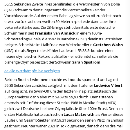
56,55 Sekunden Zweite ihres Semifinales, die Weltmeisterin von Doha
(QAT) schwamm damit insgesamt die viertschnellste Zeit der
Vorschlussrunde. Auf der ersten Bahn lag sie wie so oft zunächst noch
etwas zurück, auf den zweiten 50 Metern spielte sie dann aber ihre
bekannte Stärke aus. Die 23-Jährige steht damit als erste deutsche
Schwimmerin seit
Franziska van Almsick
in einem 100m-
Schmetterlings-Finale, die 1992 in Barcelona (ESP) dereinst Platz sieben
belegte. Schnellste im Halbfinale war Weltrekordlerin
Gretchen Walsh
(USA), die als Siegerin des Köhler-Laufes mit 55,38 Sekunden einen
neuen olympischen Rekord aufstellte – eine Zehntel schneller als die
bisherige Olympiabestzeit der Schwedin
Sarah Sjöström
.
>> Alle Wettkämpfe live verfolgen
Bei den Brustschwimmern machte es Imoudu spannend und lag mit
59,38 Sekunden zunächst zeitgleich mit dem Italiener
Ludovico Viberti
auf Rang acht, im Swim-Off um den letzten Finalplatz setzte sich der
Europameister dann aber mit 59,69 zu 59,90 durch. Damit stehen
erstmals seit Einführung dieser Strecke 1968 in Mexiko-Stadt (MEX)
gleich zwei Deutsche in einem Olympiafinale über 100m Brust. Denn im
ersten Halbfinale hatte auch schon
Lucas Matzerath
als Vierter dieses
Laufes und Gesamt-Siebter mit 59,31 Sekunden seinen Platz im Endlauf
gesichert. Neunter war er 2021 in Tokio gewesen, danach dann dreimal