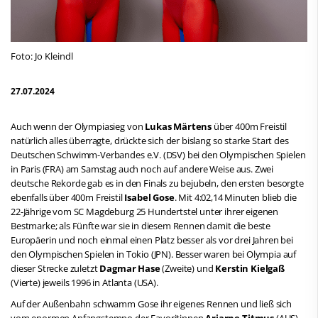
Foto: Jo Kleindl
27.07.2024
Auch wenn der Olympiasieg von
Lukas Märtens
über 400m Freistil
natürlich alles überragte, drückte sich der bislang so starke Start des
Deutschen Schwimm-Verbandes e.V. (DSV) bei den Olympischen Spielen
in Paris (FRA) am Samstag auch noch auf andere Weise aus. Zwei
deutsche Rekorde gab es in den Finals zu bejubeln, den ersten besorgte
ebenfalls über 400m Freistil
Isabel Gose
. Mit 4:02,14 Minuten blieb die
22-Jährige vom SC Magdeburg 25 Hundertstel unter ihrer eigenen
Bestmarke; als Fünfte war sie in diesem Rennen damit die beste
Europäerin und noch einmal einen Platz besser als vor drei Jahren bei
den Olympischen Spielen in Tokio (JPN). Besser waren bei Olympia auf
dieser Strecke zuletzt
Dagmar Hase
(Zweite) und
Kerstin Kielgaß
(Vierte) jeweils 1996 in Atlanta (USA).
Auf der Außenbahn schwamm Gose ihr eigenes Rennen und ließ sich
vom enormen Anfangstempo der Favoritinnen
Ariarne Titmus
(AUS),