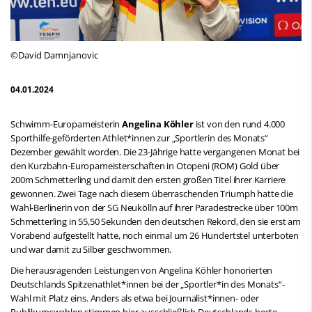
©David Damnjanovic
04.01.2024
Schwimm-Europameisterin
Angelina Köhler
ist von den rund 4.000
Sporthilfe-geförderten Athlet*innen zur „Sportlerin des Monats“
Dezember gewählt worden. Die 23-Jährige hatte vergangenen Monat bei
den Kurzbahn-Europameisterschaften in Otopeni (ROM) Gold über
200m Schmetterling und damit den ersten großen Titel ihrer Karriere
gewonnen. Zwei Tage nach diesem überraschenden Triumph hatte die
Wahl-Berlinerin von der SG Neukölln auf ihrer Paradestrecke über 100m
Schmetterling in 55,50 Sekunden den deutschen Rekord, den sie erst am
Vorabend aufgestellt hatte, noch einmal um 26 Hundertstel unterboten
und war damit zu Silber geschwommen.
Die herausragenden Leistungen von Angelina Köhler honorierten
Deutschlands Spitzenathlet*innen bei der „Sportler*in des Monats“-
Wahl mit Platz eins. Anders als etwa bei Journalist*innen- oder
Publikumswahlen stimmen hier ausschließlich Deutschlands beste