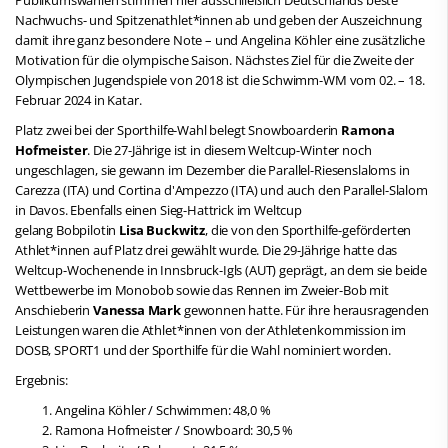
Nachwuchs- und Spitzenathlet*innen ab und geben der Auszeichnung
damit ihre ganz besondere Note – und Angelina Köhler eine zusätzliche
Motivation für die olympische Saison. Nächstes Ziel für die Zweite der
Olympischen Jugendspiele von 2018 ist die Schwimm-WM vom 02. – 18.
Februar 2024 in Katar.
Platz zwei bei der Sporthilfe-Wahl belegt Snowboarderin
Ramona
Hofmeister
. Die 27-Jährige ist in diesem Weltcup-Winter noch
ungeschlagen, sie gewann im Dezember die Parallel-Riesenslaloms in
Carezza (ITA) und Cortina d'Ampezzo (ITA) und auch den Parallel-Slalom
in Davos. Ebenfalls einen Sieg-Hattrick im Weltcup
gelang Bobpilotin
Lisa Buckwitz
, die von den Sporthilfe-geförderten
Athlet*innen auf Platz drei gewählt wurde. Die 29-Jährige hatte das
Weltcup-Wochenende in Innsbruck-Igls (AUT) geprägt, an dem sie beide
Wettbewerbe im Monobob sowie das Rennen im Zweier-Bob mit
Anschieberin
Vanessa Mark
gewonnen hatte. Für ihre herausragenden
Leistungen waren die Athlet*innen von der Athletenkommission im
DOSB, SPORT1 und der Sporthilfe für die Wahl nominiert worden.
Ergebnis:
Angelina Köhler / Schwimmen: 48,0 %
Ramona Hofmeister / Snowboard: 30,5 %