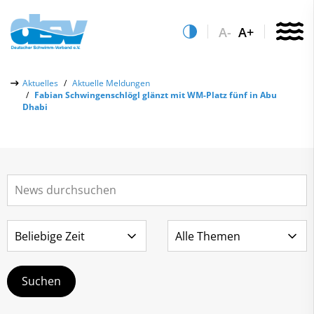
A-
A+
Über uns
Aktuelles
Aktuelle Meldungen
Fabian Schwingenschlögl glänzt mit WM-Platz fünf in Abu
Aktuelles
Dhabi
Aktuelle Meldungen
Quicklinks
Social-Media-Wall
Vereinsfinder
Leistungs- & Wettkampfsport
Lizenzwesen
Schwimmen lernen
Zentrale Hinweisstelle
Anti-Doping
Sportentwicklung
Recht auf sicheren Schwimmsport
Service
Abteilungen
Kontakt