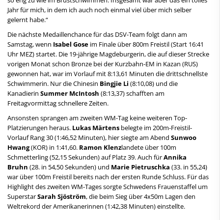
Jahr für mich, in dem ich auch noch einmal viel über mich selber
gelernt habe.“
Die nächste Medaillenchance für das DSV-Team folgt dann am
Samstag, wenn
Isabel Gose
im Finale über 800m Freistil (Start 16:41
Uhr MEZ) startet. Die 19-jährige Magdeburgerin, die auf dieser Strecke
vorigen Monat schon Bronze bei der Kurzbahn-EM in Kazan (RUS)
gewonnen hat, war im Vorlauf mit 8:13,61 Minuten die drittschnellste
Schwimmerin. Nur die Chinesin
Bingjie Li
(8:10,08) und die
Kanadierin
Summer McIntosh
(8:13,37) schafften am
Freitagvormittag schnellere Zeiten.
Ansonsten sprangen am zweiten WM-Tag keine weiteren Top-
Platzierungen heraus.
Lukas Märtens
belegte im 200m-Freistil-
Vorlauf Rang 30 (1:46,52 Minuten), hier siegte am Abend
Sunwoo
Hwang
(KOR) in 1:41,60.
Ramon Klenz
landete über 100m
Schmetterling (52,15 Sekunden) auf Platz 39. Auch für
Annika
Bruhn
(28. in 54,50 Sekunden) und
Marie Pietruschka
(33. in 55,24)
war über 100m Freistil bereits nach der ersten Runde Schluss. Für das
Highlight des zweiten WM-Tages sorgte Schwedens Frauenstaffel um
Superstar
Sarah Sjöström
, die beim Sieg über 4x50m Lagen den
Weltrekord der Amerikanerinnen (1:42,38 Minuten) einstellte.