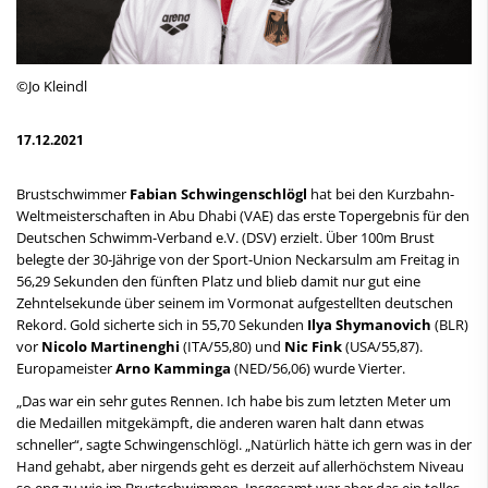
©Jo Kleindl
17.12.2021
Brustschwimmer
Fabian Schwingenschlögl
hat bei den Kurzbahn-
Weltmeisterschaften in Abu Dhabi (VAE) das erste Topergebnis für den
Deutschen Schwimm-Verband e.V. (DSV) erzielt. Über 100m Brust
belegte der 30-Jährige von der Sport-Union Neckarsulm am Freitag in
56,29 Sekunden den fünften Platz und blieb damit nur gut eine
Zehntelsekunde über seinem im Vormonat aufgestellten deutschen
Rekord. Gold sicherte sich in 55,70 Sekunden
Ilya Shymanovich
(BLR)
vor
Nicolo Martinenghi
(ITA/55,80) und
Nic Fink
(USA/55,87).
Europameister
Arno Kamminga
(NED/56,06) wurde Vierter.
„Das war ein sehr gutes Rennen. Ich habe bis zum letzten Meter um
die Medaillen mitgekämpft, die anderen waren halt dann etwas
schneller“, sagte Schwingenschlögl. „Natürlich hätte ich gern was in der
Hand gehabt, aber nirgends geht es derzeit auf allerhöchstem Niveau
so eng zu wie im Brustschwimmen. Insgesamt war aber das ein tolles