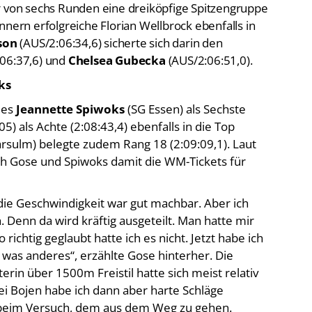
nnern erfolgreiche Florian Wellbrock ebenfalls in
son
(AUS/2:06:34,6) sicherte sich darin den
:06:37,6) und
Chelsea Gubecka
(AUS/2:06:51,0).
ks
 es
Jeannette Spiwoks
(SG Essen) als Sechste
) als Achte (2:08:43,4) ebenfalls in die Top
rsulm) belegte zudem Rang 18 (2:09:09,1). Laut
ch Gose und Spiwoks damit die WM-Tickets für
 die Geschwindigkeit war gut machbar. Aber ich
 Denn da wird kräftig ausgeteilt. Man hatte mir
 richtig geglaubt hatte ich es nicht. Jetzt habe ich
 was anderes“, erzählte Gose hinterher. Die
in über 1500m Freistil hatte sich meist relativ
zwei Bojen habe ich dann aber harte Schläge
beim Versuch, dem aus dem Weg zu gehen.
sehen, dass vorn schon drei dann zu weit weg