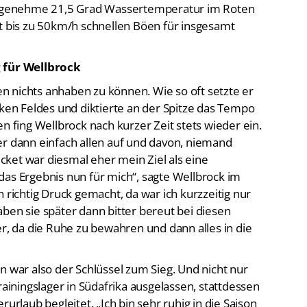
it bis zu 50km/h schnellen Böen für insgesamt
g für Wellbrock
 nichts anhaben zu können. Wie so oft setzte er
rken Feldes und diktierte an der Spitze das Tempo
n fing Wellbrock nach kurzer Zeit stets wieder ein.
er dann einfach allen auf und davon, niemand
ket war diesmal eher mein Ziel als eine
das Ergebnis nun für mich“, sagte Wellbrock im
 richtig Druck gemacht, da war ich kurzzeitig nur
ben sie später dann bitter bereut bei diesen
er, da die Ruhe zu bewahren und dann alles in die
n war also der Schlüssel zum Sieg. Und nicht nur
rainingslager in Südafrika ausgelassen, stattdessen
rurlaub begleitet. „Ich bin sehr ruhig in die Saison
ntaltrainerin gearbeitet. Nun zeigt sich, dass der