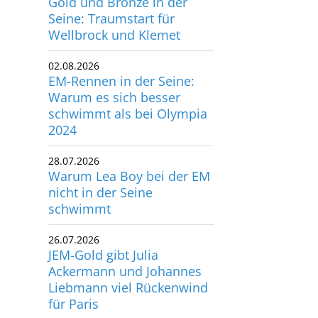
Wellbrock und Klemet
utscher Schwimm-Verband e.V.
rbacher Straße 93
02.08.2026
34132 Kassel
EM-Rennen in der Seine:
Warum es sich besser
x: +49 561 94083-15
schwimmt als bei Olympia
info@dsv.de
2024
28.07.2026
Warum Lea Boy bei der EM
nicht in der Seine
schwimmt
26.07.2026
JEM-Gold gibt Julia
Ackermann und Johannes
Liebmann viel Rückenwind
für Paris
22.07.2026