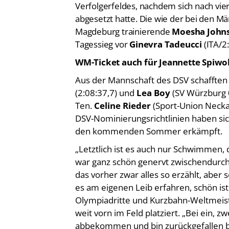
abgesetzt hatte. Die wie der bei den Mä
Magdeburg trainierende
Moesha John
Tagessieg vor
Ginevra Tadeucci
(ITA/2
WM-Ticket auch für Jeannette Spiwo
Aus der Mannschaft des DSV schafften
(2:08:37,7) und
Lea Boy
(SV Würzburg 05
Ten.
Celine Rieder
(Sport-Union Necka
DSV-Nominierungsrichtlinien haben si
den kommenden Sommer erkämpft.
„Letztlich ist es auch nur Schwimmen,
war ganz schön genervt zwischendurch.
das vorher zwar alles so erzählt, aber so
es am eigenen Leib erfahren, schön ist
Olympiadritte und Kurzbahn-Weltmeister
weit vorn im Feld platziert. „Bei ein, 
abbekommen und bin zurückgefallen 
Dadurch habe ich dann auch zu spät ge