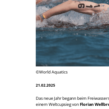
Vereinsfinder
Lizenzwesen
Zentrale Hinweisstelle
Anti-Doping
Recht auf sicheren Schwimmsport
©World Aquatics
21.02.2025
Das neue Jahr begann beim Freiwasser
einem Weltcupsieg von
Florian Wellbr
Bay (EGY) gewann der 27-Jährige vom 