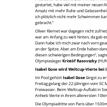
Ansatz mit mehr Ruhe und Gelassenheit 
ich plötzlich nicht mehr Schwimmen kann.
gebracht.“
Oliver Klemet war dagegen nicht zufrie
war am Anfang zu weit hinten, da gab es
Dann habe ich mich zwar nach vorn gear
an der Spitze. Aber am Ende haben dann
diesen schwierigen Bedingungen“, sagte
Olympiasieger
Kristóf Rasovszky
(HUN)
Isabel Gose wird Weltcup-Vierte bei 
Im Pool gehört
Isabel Gose
längst zu e
Freitag gelang der 22-Jährigen vom S
Freiwasser. Beim Weltcup-Auftakt in S
Anhieb Vierte in ihrem allerersten 10
Die Olympiadritte von Paris über 1500m
Verfolgerfeldes, nachdem sich nach vie