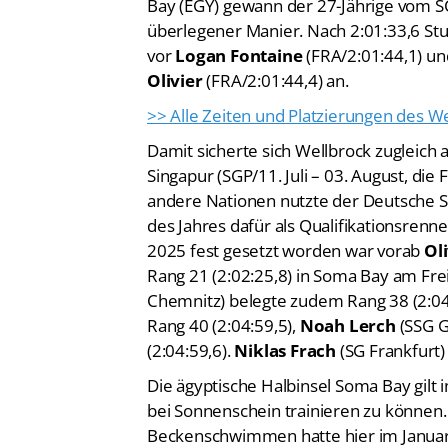
überlegener Manier. Nach 2:01:33,6 St
vor
Logan Fontaine
(FRA/2:01:44,1) un
Olivier
(FRA/2:01:44,4) an.
>> Alle Zeiten und Platzierungen des W
Damit sicherte sich Wellbrock zugleich 
Singapur (SGP/11. Juli – 03. August, die
andere Nationen nutzte der Deutsche 
des Jahres dafür als Qualifikationsrenn
2025 fest gesetzt worden war vorab
Ol
Rang 21 (2:02:25,8) in Soma Bay am Fre
Chemnitz) belegte zudem Rang 38 (2:04
Rang 40 (2:04:59,5),
Noah Lerch
(SSG G
(2:04:59,6).
Niklas Frach
(SG Frankfurt)
Die ägyptische Halbinsel Soma Bay gilt
bei Sonnenschein trainieren zu können
Beckenschwimmen hatte hier im Januar 
Freiwasserelite traf wie erwartet auf