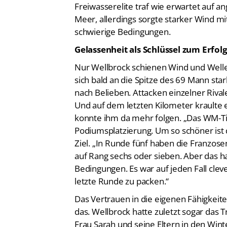
Meer, allerdings sorgte starker Wind m
schwierige Bedingungen.
Gelassenheit als Schlüssel zum Erfol
Nur Wellbrock schienen Wind und Wellen
sich bald an die Spitze des 69 Mann sta
nach Belieben. Attacken einzelner Rivale
Und auf dem letzten Kilometer kraulte 
konnte ihm da mehr folgen. „Das WM-Tic
Podiumsplatzierung. Um so schöner ist 
Ziel. „In Runde fünf haben die Franzosen
auf Rang sechs oder sieben. Aber das ha
Bedingungen. Es war auf jeden Fall clev
letzte Runde zu packen.“
Das Vertrauen in die eigenen Fähigkeite
das. Wellbrock hatte zuletzt sogar das T
Frau Sarah und seine Eltern in den Winte
gestartet, habe viel mit meiner neuen Me