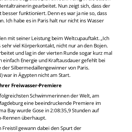
besser funktioniert. Denn es war ja nie so, dass
 Ich habe es in Paris halt nur nicht ins Wasser
den mit seiner Leistung beim Weltcupauftakt. „Ich
 sehr viel Körperkontakt, nicht nur an den Bojen.
beitet und lag in der vierten Runde sogar kurz mal
 einfach Energie und Kraftausdauer gefehlt bei
 der Silbermedaillengewinner von Paris.
 war in Ägypten nicht am Start.
ihrer Freiwasser-Premiere
rfolgreichsten Schwimmerinnen der Welt, am
C Magdeburg eine beeindruckende Premiere im
oma Bay wurde Gose in 2:08:35,9 Stunden auf
km-Rennen überhaupt.
 Freistil gewann dabei den Spurt der
r von sechs Runden eine dreiköpfige Spitzengruppe