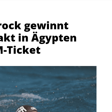
rock gewinnt
akt in Ägypten
-Ticket
Abteilungen
K