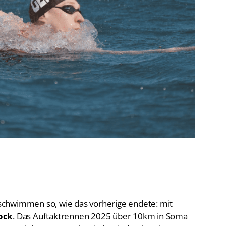
De
Schwimmen
Ko
Freiwasserschwimmen
D-
Wasserspringen
Wasserball
Fa
Synchronschwimmen
Masterssport
schwimmen so, wie das vorherige endete: mit
ock
. Das Auftaktrennen 2025 über 10km in Soma
SC Magdeburg am Freitag in beeindruckend