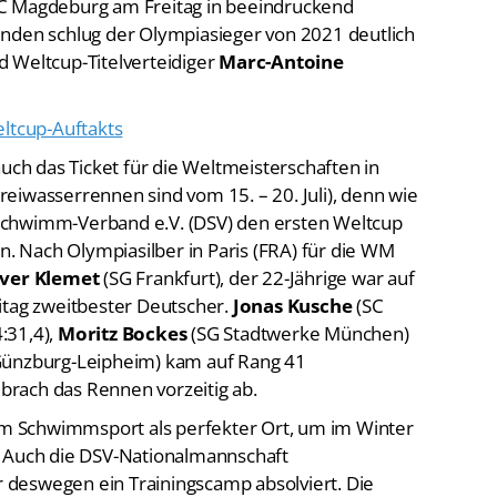
unden schlug der Olympiasieger von 2021 deutlich
d Weltcup-Titelverteidiger
Marc-Antoine
eltcup-Auftakts
auch das Ticket für die Weltmeisterschaften in
 Freiwasserrennen sind vom 15. – 20. Juli), denn wie
Schwimm-Verband e.V. (DSV) den ersten Weltcup
en. Nach Olympiasilber in Paris (FRA) für die WM
iver Klemet
(SG Frankfurt), der 22-Jährige war auf
itag zweitbester Deutscher.
Jonas Kusche
(SC
:31,4),
Moritz Bockes
(SG Stadtwerke München)
ünzburg-Leipheim) kam auf Rang 41
 brach das Rennen vorzeitig ab.
 im Schwimmsport als perfekter Ort, um im Winter
. Auch die DSV-Nationalmannschaft
deswegen ein Trainingscamp absolviert. Die
 angenehme 21,5 Grad Wassertemperatur im Roten