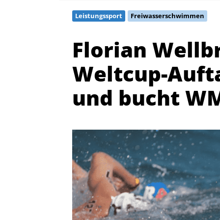
Leistungssport
Freiwasserschwimmen
Florian Wellb
Weltcup-Auft
und bucht WM
Quicklinks