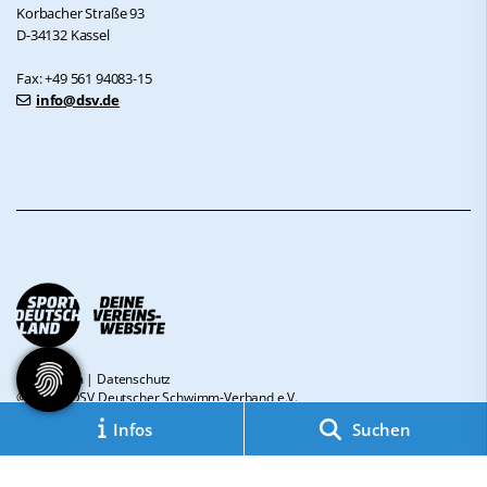
Korbacher Straße 93
D-34132 Kassel
Fax: +49 561 94083-15
info@dsv.de
Impressum
|
Datenschutz
© 2026 - DSV Deutscher Schwimm-Verband e.V.
Infos
Suchen
Diese Website ist gefördert durch das Projekt
„Sportdeutschland – Deine
Vereinswebsite”
, einem gemeinsamen Angebot des DOSB und NETZCOCKTAIL.