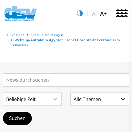
A-
A+
Über uns
Aktuelles
Aktuelle Meldungen
Weltcup-Auftakt in Ägypten: Isabel Gose startet erstmals im
Aktuelles
Freiwasser
Aktuelle Meldungen
Quicklinks
Social-Media-Wall
Vereinsfinder
Leistungs- & Wettkampfsport
Lizenzwesen
Schwimmen lernen
Zentrale Hinweisstelle
Anti-Doping
Sportentwicklung
Recht auf sicheren Schwimmsport
Service
Abteilungen
Kontakt