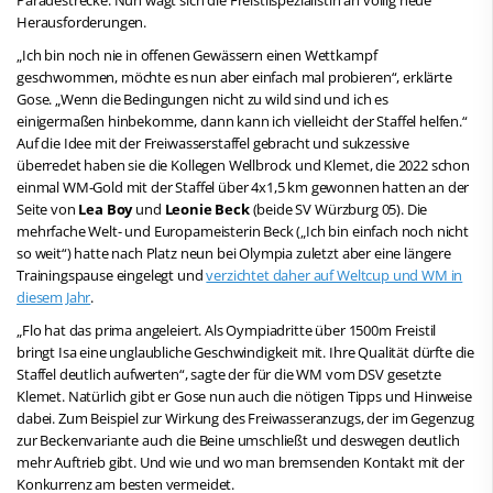
Herausforderungen.
„Ich bin noch nie in offenen Gewässern einen Wettkampf
geschwommen, möchte es nun aber einfach mal probieren“, erklärte
Gose. „Wenn die Bedingungen nicht zu wild sind und ich es
einigermaßen hinbekomme, dann kann ich vielleicht der Staffel helfen.“
Auf die Idee mit der Freiwasserstaffel gebracht und sukzessive
überredet haben sie die Kollegen Wellbrock und Klemet, die 2022 schon
einmal WM-Gold mit der Staffel über 4x1,5 km gewonnen hatten an der
Seite von
Lea Boy
und
Leonie Beck
(beide SV Würzburg 05). Die
mehrfache Welt- und Europameisterin Beck („Ich bin einfach noch nicht
so weit“) hatte nach Platz neun bei Olympia zuletzt aber eine längere
Trainingspause eingelegt und
verzichtet daher auf Weltcup und WM in
diesem Jahr
.
„Flo hat das prima angeleiert. Als Oympiadritte über 1500m Freistil
bringt Isa eine unglaubliche Geschwindigkeit mit. Ihre Qualität dürfte die
Staffel deutlich aufwerten“, sagte der für die WM vom DSV gesetzte
Klemet. Natürlich gibt er Gose nun auch die nötigen Tipps und Hinweise
dabei. Zum Beispiel zur Wirkung des Freiwasseranzugs, der im Gegenzug
zur Beckenvariante auch die Beine umschließt und deswegen deutlich
mehr Auftrieb gibt. Und wie und wo man bremsenden Kontakt mit der
Konkurrenz am besten vermeidet.