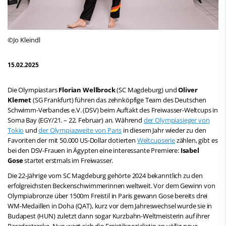
©Jo Kleindl
15.02.2025
Die Olympiastars
Florian Wellbrock
(SC Magdeburg) und
Oliver
Klemet
(SG Frankfurt) führen das zehnköpfige Team des Deutschen
Schwimm-Verbandes e.V. (DSV) beim Auftakt des Freiwasser-Weltcups in
Soma Bay (EGY/21. – 22. Februar) an. Während
der Olympiasieger von
Tokio
und
der Olympiazweite von Paris
in diesem Jahr wieder zu den
Favoriten der mit 50.000 US-Dollar dotierten
Weltcupserie
zählen, gibt es
bei den DSV-Frauen in Ägypten eine interessante Premiere:
Isabel
Gose
startet erstmals im Freiwasser.
Die 22-Jährige vom SC Magdeburg gehörte 2024 bekanntlich zu den
erfolgreichsten Beckenschwimmerinnen weltweit. Vor dem Gewinn von
Olympiabronze über 1500m Freistil in Paris gewann Gose bereits drei
WM-Medaillen in Doha (QAT), kurz vor dem Jahreswechsel wurde sie in
Budapest (HUN) zuletzt dann sogar Kurzbahn-Weltmeisterin auf ihrer
Paradestrecke. Nun wagt sich die Freistilspezialistin an völlig neue