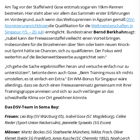
Am Tag vor der Staffel wird Gose erstmals sogar ein 10km-Rennen
bestreiten. Hier steht aber vor allem das Sammeln erster Erfahrungen
im Vordergrund, auch wenn das Weltcuprennen in Ägypten gemäß
DSV-
Nominierungsrichtlinien
die Qualifikation für die
Weltmeisterschaften in
Singapur (15. – 20. Juli)
ermöglicht. Bundestrainer
Bernd Berkhahn
sagt:
„Isabel kann der Freiwasserstaffel vielleicht einen Vorteil bringen.
Insbesondere für die Einzelrennen über 5km oder beim neuen Knock-
out-Sprint hätte sie Chancen, sich zu qualifizieren. Der Fokus wird
weiterhin auf die Beckenwettbewerbe ausgerichtet sein.“
„Ich gehe die Sache ergebnisoffen heran und versuche einfach nur zu
unterstützen“, betonte denn auch Gose. „Beim Training muss ich nichts
umstellen, es ist einfach ein Extra.“ Ein WM-Bonus für Singapur wäre
allerdings, dass sie durch einen Freiwassereinsatz gemeinsam mit ihrer
Trainingsgruppe anreisen und sich so auch viel länger an das
schwülheiße Klima vor Ort gewöhnen könnte.
Das DSV-Team in Soma Bay:
Frauen:
Lea Boy (SV Würzburg 05), Isabel Gose (SC Magdeburg), Celine
Rieder (Sport-Union Neckarsulm), Jeannette Spiwoks (SG Essen)
Männer:
Moritz Bockes (SG Stadtwerke München), Niklas Frach, Oliver
Klemet (beide SG Frankfurt), Jonas Kusche (SC Chemnitz 1892), Noah Lerch