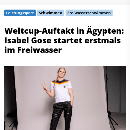
Schwimmen
Leistungssport
Schwimmen
Freiwasserschwimmen
Freiwasserschwimmen
Wasserspringen
Weltcup-Auftakt in Ägypten:
Wasserball
Isabel Gose startet erstmals
Synchronschwimmen
Masterssport
im Freiwasser
Kontakt
Deutscher Schwimm-Verband e.V.
Korbacher Straße 93
D-34132 Kassel
Fax: +49 561 94083-15
info@dsv.de