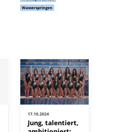
Wasserspringen
17.10.2024
16.10.2024
Jung, talentiert,
Wahlsit
ambitioniert:
Heidelb