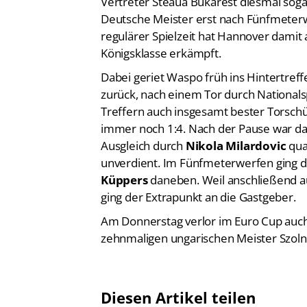
Vertreter Steaua Bukarest diesmal sog
Deutsche Meister erst nach Fünfmeter
regulärer Spielzeit hat Hannover damit
Königsklasse erkämpft.
Dabei geriet Waspo früh ins Hintertreff
zurück, nach einem Tor durch Nationals
Treffern auch insgesamt bester Torschü
immer noch 1:4. Nach der Pause war da
Ausgleich durch
Nikola Milardovic
qua
unverdient. Im Fünfmeterwerfen ging da
Küppers
daneben. Weil anschließend au
ging der Extrapunkt an die Gastgeber.
Am Donnerstag verlor im Euro Cup auc
zehnmaligen ungarischen Meister Szolno
Diesen Artikel teilen