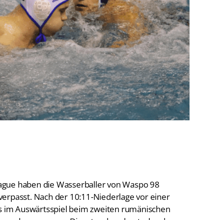
De
Schwimmen
Ko
Freiwasserschwimmen
D-
Wasserspringen
Wasserball
Fa
Synchronschwimmen
Masterssport
ague haben die Wasserballer von Waspo 98
erpasst. Nach der 10:11-Niederlage vor einer
 im Auswärtsspiel beim zweiten rumänischen