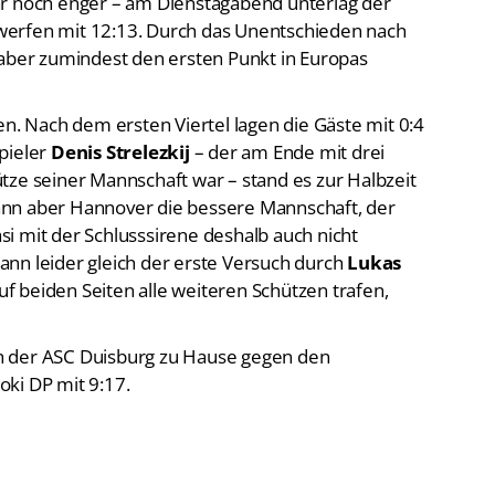
ar noch enger – am Dienstagabend unterlag der
werfen mit 12:13. Durch das Unentschieden nach
 aber zumindest den ersten Punkt in Europas
en. Nach dem ersten Viertel lagen die Gäste mit 0:4
pieler
Denis Strelezkij
– der am Ende mit drei
tze seiner Mannschaft war – stand es zur Halbzeit
nn aber Hannover die bessere Mannschaft, der
si mit der Schlusssirene deshalb auch nicht
nn leider gleich der erste Versuch durch
Lukas
f beiden Seiten alle weiteren Schützen trafen,
h der ASC Duisburg zu Hause gegen den
ki DP mit 9:17.