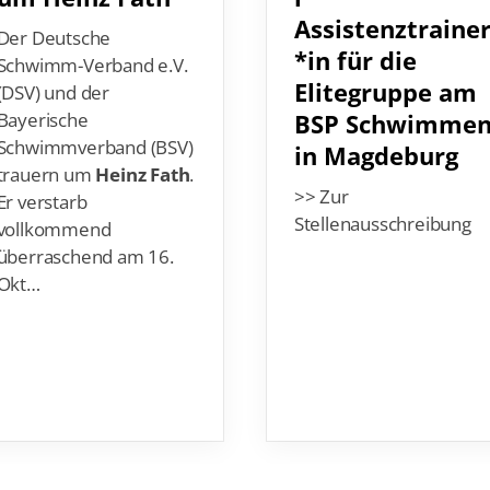
Assistenztraine
Der Deutsche
*in für die
Schwimm-Verband e.V.
Elitegruppe am
(DSV) und der
Bayerische
BSP Schwimme
Schwimmverband (BSV)
in Magdeburg
trauern um
Heinz Fath
.
>> Zur
Er verstarb
Stellenausschreibung
vollkommend
überraschend am 16.
Okt…