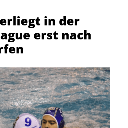
rliegt in der
ague erst nach
rfen
Abteilungen
K