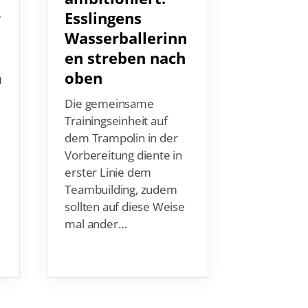
Esslingens
Zwei n
r
Wasserballerinn
Mitglie
en streben nach
Jugend
oben
n
Am verga
Wochenend
Die gemeinsame
erstmalig 
Trainingseinheit auf
Bezeichnu
dem Trampolin in der
Jugendtag
Vorbereitung diente in
Länderfac
erster Linie dem
Jugend)
Teambuilding, zudem
zusammen
sollten auf diese Weise
Zu Gast wa
mal ander…