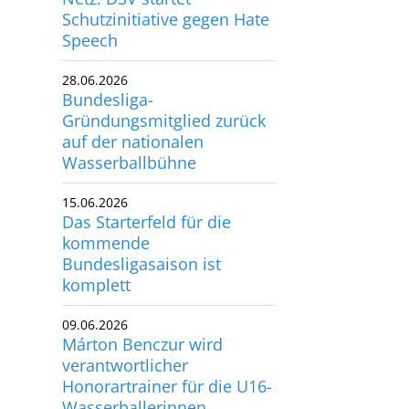
Schutzinitiative gegen Hate
utscher Schwimm-Verband e.V.
Speech
rbacher Straße 93
34132 Kassel
28.06.2026
Bundesliga-
x: +49 561 94083-15
Gründungsmitglied zurück
info@dsv.de
auf der nationalen
Wasserballbühne
15.06.2026
Das Starterfeld für die
kommende
Bundesligasaison ist
komplett
09.06.2026
Márton Benczur wird
verantwortlicher
Honorartrainer für die U16-
Wasserballerinnen