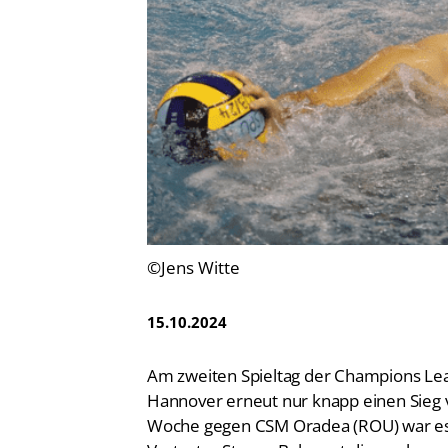
Vereinsfinder
Lizenzwesen
Zentrale Hinweisstelle
Anti-Doping
Recht auf sicheren Schwimmsport
©Jens Witte
15.10.2024
Am zweiten Spieltag der Champions Le
Hannover erneut nur knapp einen Sieg v
Woche gegen CSM Oradea (ROU) war es