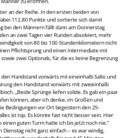
 Männer zu eröffnen.
ter an der Reihe. In den ersten beiden von
bei 112,80 Punkte und sortierte sich damit
ung bei den Männern fällt dann am Donnerstag
den an zwei Tagen vier Runden absolviert, mehr
hwindigkeit von 80 bis 100 Stundenkilometern nicht
 einen Pflichtsprung und einen Intermediate mit
 sowie zwei Optionals, für die es keine Begrenzung
e den Handstand vorwärts mit eineinhalb Salto und
prung den Handstand vorwärts mit zweieinhalb
bisch. „Beide Sprünge liefen solide. Es gab ein paar
laufen können, aber ich denke, im Großen und
die Bedingungen vor Ort begeistern den 25-
lles ist top. Es könnte fast nicht besser sein. Hier
o einen guten Turm hatte ich bis jetzt noch nie.”
ienstag nicht ganz einfach – es war windig,