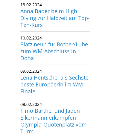
13.02.2024
utscher Schwimm-Verband e.V.
Anna Bader beim High
rbacher Straße 93
Diving zur Halbzeit auf Top-
34132 Kassel
Ten-Kurs
10.02.2024
x: +49 561 94083-15
Platz neun für Rother/Lube
info@dsv.de
zum WM-Abschluss in
Doha
09.02.2024
Lena Hentschel als Sechste
beste Europäerin im WM-
Finale
08.02.2024
Timo Barthel und Jaden
Eikermann erkämpfen
Olympia-Quotenplatz vom
Turm