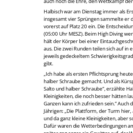
auch noch die Ehre, den Wettkampf der
Halbisch war am Dienstag immer als Ers
insgesamt vier Sprüngen sammelte er da
vorerst auf Platz 20 ein. Die Entscheid
(05:00 Uhr MESZ). Beim High Diving wer
hält der Körper bei einer Eintauchgesc
aus. Die zwei Runden teilen sich auf in
jeweils gedeckeltem Schwierigkeitsgrad
gibt.
„Ich habe als ersten Pflichtsprung heut
halber Schraube gemacht. Und als Kürs
Salto und halber Schraube”, erzählte Hal
Kleinigkeiten, die noch besser hätten 
Ganzen kann ich zufrieden sein.” Auch 
Jährigen: „Die Plattform, der Turm hier, a
und da ganz kleine Kleinigkeiten, aber s
Dafür waren die Wetterbedingungen am D