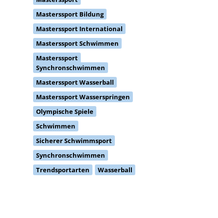
Masterssport Bildung
Masterssport International
Masterssport Schwimmen
Masterssport
Synchronschwimmen
Masterssport Wasserball
Masterssport Wasserspringen
Olympische Spiele
Schwimmen
Sicherer Schwimmsport
Synchronschwimmen
Trendsportarten
Wasserball