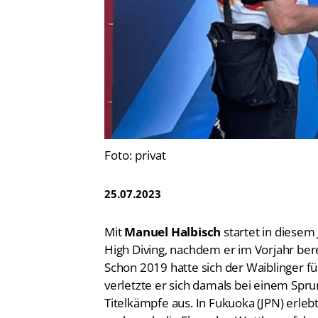
Vereinsfinder
Lizenzwesen
Zentrale Hinweisstelle
Anti-Doping
Recht auf sicheren Schwimmsport
Foto: privat
25.07.2023
Mit
Manuel Halbisch
startet in diesem
High Diving, nachdem er im Vorjahr bere
Schon 2019 hatte sich der Waiblinger fü
verletzte er sich damals bei einem Spru
Titelkämpfe aus. In Fukuoka (JPN) erle