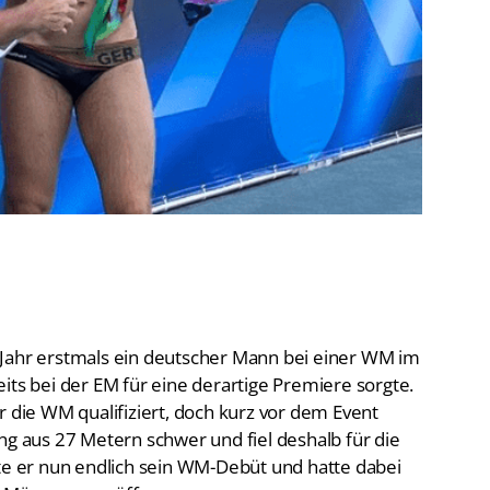
De
Schwimmen
Ko
Freiwasserschwimmen
D-
Wasserspringen
Wasserball
Fa
Synchronschwimmen
Masterssport
 Jahr erstmals ein deutscher Mann bei einer WM im
its bei der EM für eine derartige Premiere sorgte.
r die WM qualifiziert, doch kurz vor dem Event
ng aus 27 Metern schwer und fiel deshalb für die
bte er nun endlich sein WM-Debüt und hatte dabei