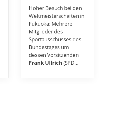
Hoher Besuch bei den
Es war ein
Weltmeisterschaften in
Dienstag f
Fukuoka: Mehrere
Deutsche
t
Mitglieder des
Verband e.
l
Sportausschusses des
Europäisc
Bundestages um
Olympisch
dessen Vorsitzenden
Jugendfesti
Frank Ullrich
(SPD…
Maribor (S