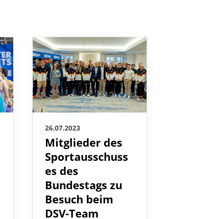
26.07.2023
25.07.2023
Mitglieder des
Zweima
Sportausschuss
für Deu
es des
Baievy
Bundestags zu
Roth
Besuch beim
triump
DSV-Team
beim E