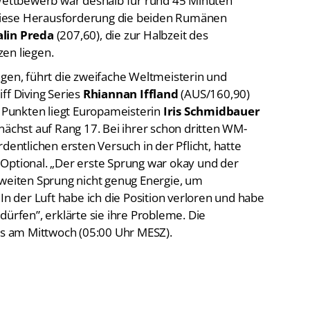
 Wettbewerb war deshalb für rund 45 Minuten
diese Herausforderung die beiden Rumänen
alin Preda
(207,60), die zur Halbzeit des
en liegen.
ngen, führt die zweifache Weltmeisterin und
ff Diving Series
Rhiannan Iffland
(AUS/160,90)
0 Punkten liegt Europameisterin
Iris Schmidbauer
nächst auf Rang 17. Bei ihrer schon dritten WM-
dentlichen ersten Versuch in der Pflicht, hatte
Optional. „Der erste Sprung war okay und der
zweiten Sprung nicht genug Energie, um
 der Luft habe ich die Position verloren und habe
dürfen”, erklärte sie ihre Probleme. Die
its am Mittwoch (05:00 Uhr MESZ).