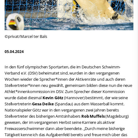
©privat/Marcel ter Bals
05.04.2024
In den fünf olympischen Sportarten, die im Deutschen Schwimm-
Verband e.V. (DSV) beheimatet sind, wurden in den vergangenen
Wochen wieder die Sprecher*innen der Aktivenräte und auch deren
Stellvertreter*innen neu gewählt, gemeinsam bilden diese nun die neue
Athlet*innenkommission im DSV. Zum Sprecher dieser Kommission
wurde dabei diesmal
Kevin Götz
(Hannover) bestimmt, der wie seine
Stellvertreterin
Gesa Deike
(Spandau) aus dem Wasserball kommt.
Nationalspieler Götz war in den vergangenen zwei Jahren bereits
Stellvertreter des bisherigen Amtsinhabers
Rob Muffels
(Magdeburg)
gewesen, der im vergangenen Herbst seine Karriere als aktiver
Freiwasserschwimmer dann aber beendete. „Durch meine bisherige
Tätigkeit kenne ich das Aufgabenfeld bereits und freue mich über das