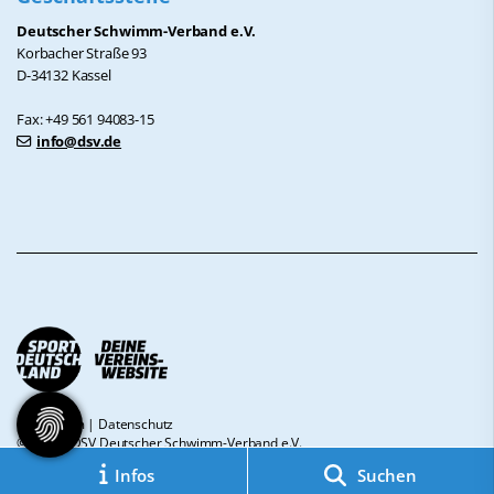
Deutscher Schwimm-Verband e.V.
Korbacher Straße 93
D-34132 Kassel
Fax: +49 561 94083-15
info@dsv.de
Impressum
|
Datenschutz
© 2026 - DSV Deutscher Schwimm-Verband e.V.
Infos
Suchen
Diese Website ist gefördert durch das Projekt
„Sportdeutschland – Deine
Vereinswebsite”
, einem gemeinsamen Angebot des DOSB und NETZCOCKTAIL.