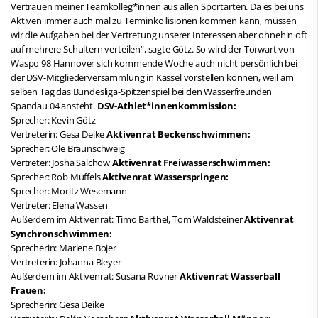
Vertrauen meiner Teamkolleg*innen aus allen Sportarten. Da es bei uns
Aktiven immer auch mal zu Terminkollisionen kommen kann, müssen
wir die Aufgaben bei der Vertretung unserer Interessen aber ohnehin oft
auf mehrere Schultern verteilen“, sagte Götz. So wird der Torwart von
Waspo 98 Hannover sich kommende Woche auch nicht persönlich bei
der DSV-Mitgliederversammlung in Kassel vorstellen können, weil am
selben Tag das Bundesliga-Spitzenspiel bei den Wasserfreunden
Spandau 04 ansteht.
DSV-Athlet*innenkommission:
Sprecher: Kevin Götz
Vertreterin: Gesa Deike
Aktivenrat Beckenschwimmen:
Sprecher: Ole Braunschweig
Vertreter: Josha Salchow
Aktivenrat Freiwasserschwimmen:
Sprecher: Rob Muffels
Aktivenrat Wasserspringen:
Sprecher: Moritz Wesemann
Vertreter: Elena Wassen
Außerdem im Aktivenrat: Timo Barthel, Tom Waldsteiner
Aktivenrat
Synchronschwimmen:
Sprecherin: Marlene Bojer
Vertreterin: Johanna Bleyer
Außerdem im Aktivenrat: Susana Rovner
Aktivenrat Wasserball
Frauen:
Sprecherin: Gesa Deike