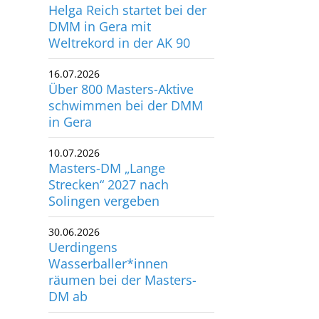
Helga Reich startet bei der
utscher Schwimm-Verband e.V.
DMM in Gera mit
rbacher Straße 93
Weltrekord in der AK 90
34132 Kassel
16.07.2026
Über 800 Masters-Aktive
x: +49 561 94083-15
schwimmen bei der DMM
info@dsv.de
in Gera
10.07.2026
Masters-DM „Lange
Strecken“ 2027 nach
Solingen vergeben
30.06.2026
Uerdingens
Wasserballer*innen
räumen bei der Masters-
DM ab