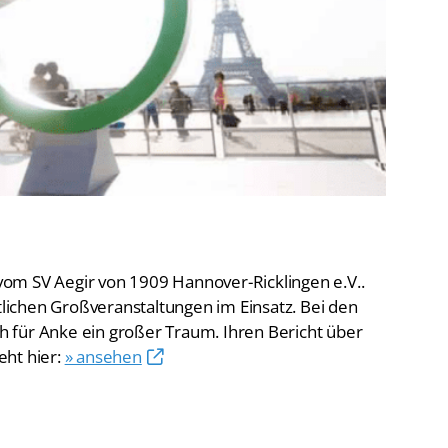
De
Schwimmen
Ko
Freiwasserschwimmen
D-
Wasserspringen
Wasserball
Fa
Synchronschwimmen
Masterssport
om SV Aegir von 1909 Hannover-Ricklingen e.V..
rtlichen Großveranstaltungen im Einsatz. Bei den
ich für Anke ein großer Traum. Ihren Bericht über
eht hier:
» ansehen