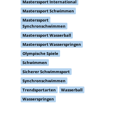
Masterssport International
Masterssport Schwimmen
Masterssport
Synchronschwimmen
Masterssport Wasserball
Masterssport Wasserspringen
Olympische Spiele
Schwimmen
Sicherer Schwimmsport
Synchronschwimmen
Trendsportarten
Wasserball
Wasserspringen