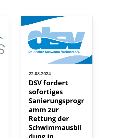
22.08.2024
21.08.2024
DSV fordert
Vorsta
sofortiges
(m/w/d
Sanierungsprogr
Leistun
amm zur
5
>> Zur
Rettung der
Stellenaus
Schwimmausbil
dung in