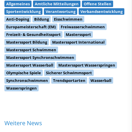
Allgemeines
Amtliche Mitteilungen
Offene Stellen
Sportentwicklung
Verantwortung
Verbandsentwicklung
Anti-Doping
Bildung
Eisschwimmen
Europameisterschaft (EM)
Freiwasserschwimmen
Freizeit- & Gesundheitssport
Masterssport
Masterssport Bildung
Masterssport International
Masterssport Schwimmen
Masterssport Synchronschwimmen
Masterssport Wasserball
Masterssport Wasserspringen
Olympische Spiele
Sicherer Schwimmsport
Synchronschwimmen
Trendsportarten
Wasserball
Wasserspringen
Weitere News