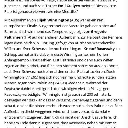
jubelte er, und auch sein Trainer
Emil Guliyev
meinte: “Dieser vierte
Platz ist genauso viel wert wie eine Medaille.”
Mit Ausnahme von
Elijah Winnington
(AUS) war es ein rein
europäisches Finale. Ausgerechnet der Australier gab dann aber auf
Bahn acht schwimmend das Tempo vor, gefolgt von
Gregorio
Paltrinieri
(ITA) auf der anderen Außenbahn. Zur Halbzeit des Rennens
lagen diese beiden in Führung, gefolgt von Kurzbahn-Weltrekordler
Wiffen und Sven Schwarz, der noch den Ungarn
Kristof Rasovszky
im
Schlepptau hatte. Bald aber musste Winnington seinem hohen
Anfangstempo Tribut zahlen: Erst Paltrinieri und dann auch Wiffen
zogen an ihm vorbei, und für einen Moment sah es so aus, als könnte
auch Sven Schwarz noch einmal den dritten Platz attackieren. Doch
Winnington (7:42,95) fing sich noch einmal und holte auf den letzten
Metern sogar noch Paltrinieri (7:42,98) wieder ein, während der
Deutsche dahinter erfolgreich den wichtigen vierten Platz gegen
Rasovszky verteidigte. “Winnington ist ja auch auf 200 sehr stark,
deswegen war das klar, dass er versucht, vorne weg zu gehen und dann
schaut, ob das für hinten reicht. Ich wusste auch, dass Paltrinieri auf der
Außenbahn direkt weggehen wird, und habe versucht, da relativ
entspannt mitzugehen, damit ich da nicht den Anschluss verliere. Ich
habe am Ende dann nur gesehen, dass Rasovszky neben mir immer