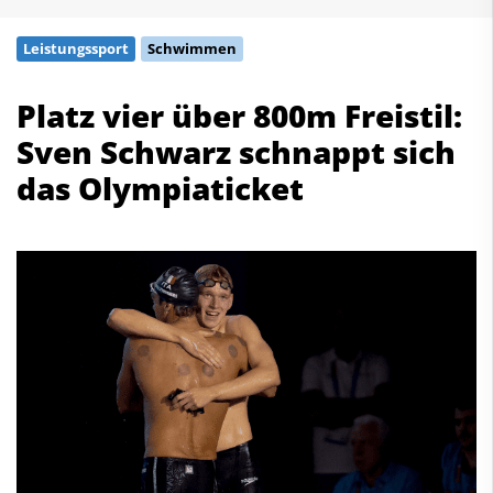
Schwimmen
Leistungssport
Schwimmen
Freiwasserschwimmen
Wasserspringen
Platz vier über 800m Freistil:
Wasserball
Sven Schwarz schnappt sich
Synchronschwimmen
Masterssport
das Olympiaticket
Kontakt
Deutscher Schwimm-Verband e.V.
Korbacher Straße 93
D-34132 Kassel
Fax: +49 561 94083-15
info@dsv.de