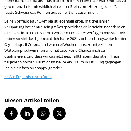
näher kam, dass da also das Battle um den vierten Platz war. Und das zu
gewinnen, da ist mir wirklich ein echter Stein vom Herzen gefallen”,
fasste Schwarz das Rennen aus seiner Sicht zusammen.
Seine Vorfreude auf Olympia ist jedenfalls groß, mit drei Jahren
Verspätung hat er nun sein großes sportliches Ziel erreicht, nachdem er
die Spiele in Tokio (JPN) noch vor dem Fernseher verfolgen musste. “Wir
haben so viel durchgemacht. Ich hatte 2021 vor beziehungsweise bei der
Olympiaquali Corona und war drei Wochen raus, konnte keinen
Wettkampf schwimmen und hatte so keine Chance mich zu
qualifizieren. Und dass wir das jetzt geschafft haben, das ist ein Traum
für jeden Sportler. Für mich ist heute ein Traum in Erfüllung gegangen.
Ich bin einfach nur happy gerade.”
>> Alle Ergebnisse von Doha
Diesen Artikel teilen