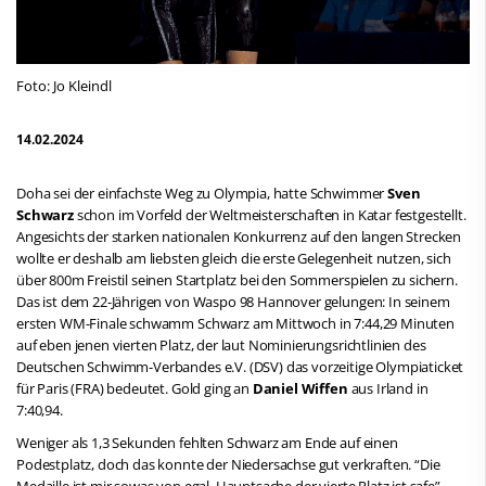
Foto: Jo Kleindl
14.02.2024
Doha sei der einfachste Weg zu Olympia, hatte Schwimmer
Sven
Schwarz
schon im Vorfeld der Weltmeisterschaften in Katar festgestellt.
Angesichts der starken nationalen Konkurrenz auf den langen Strecken
wollte er deshalb am liebsten gleich die erste Gelegenheit nutzen, sich
über 800m Freistil seinen Startplatz bei den Sommerspielen zu sichern.
Das ist dem 22-Jährigen von Waspo 98 Hannover gelungen: In seinem
ersten WM-Finale schwamm Schwarz am Mittwoch in 7:44,29 Minuten
auf eben jenen vierten Platz, der laut Nominierungsrichtlinien des
Deutschen Schwimm-Verbandes e.V. (DSV) das vorzeitige Olympiaticket
für Paris (FRA) bedeutet. Gold ging an
Daniel Wiffen
aus Irland in
7:40,94.
Weniger als 1,3 Sekunden fehlten Schwarz am Ende auf einen
Podestplatz, doch das konnte der Niedersachse gut verkraften. “Die
Medaille ist mir sowas von egal, Hauptsache der vierte Platz ist safe”,