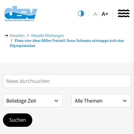
A-
A+
Über uns
Aktuelles
Aktuelle Meldungen
Platz vier über 800m Freistil: Sven Schwarz schnappt sich das
Aktuelles
Olympiaticket
Aktuelle Meldungen
Quicklinks
Social-Media-Wall
Vereinsfinder
Leistungs- & Wettkampfsport
Lizenzwesen
Schwimmen lernen
Zentrale Hinweisstelle
Anti-Doping
Sportentwicklung
Recht auf sicheren Schwimmsport
Service
Abteilungen
Kontakt