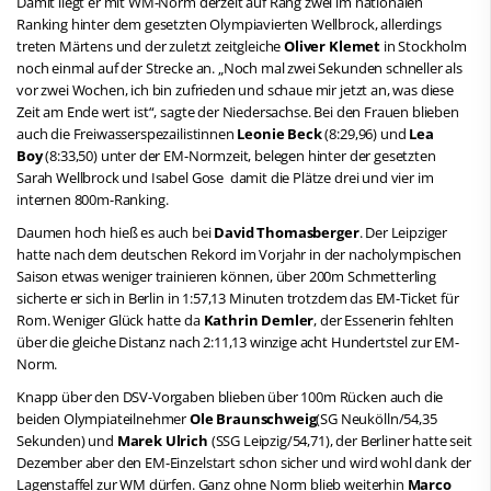
Damit liegt er mit WM-Norm derzeit auf Rang zwei im nationalen
Ranking hinter dem gesetzten Olympiavierten Wellbrock, allerdings
treten Märtens und der zuletzt zeitgleiche
Oliver Klemet
in Stockholm
noch einmal auf der Strecke an. „Noch mal zwei Sekunden schneller als
vor zwei Wochen, ich bin zufrieden und schaue mir jetzt an, was diese
Zeit am Ende wert ist“, sagte der Niedersachse. Bei den Frauen blieben
auch die Freiwasserspezailistinnen
Leonie Beck
(8:29,96) und
Lea
Boy
(8:33,50) unter der EM-Normzeit, belegen hinter der gesetzten
Sarah Wellbrock und Isabel Gose damit die Plätze drei und vier im
internen 800m-Ranking.
Daumen hoch hieß es auch bei
David Thomasberger
. Der Leipziger
hatte nach dem deutschen Rekord im Vorjahr in der nacholympischen
Saison etwas weniger trainieren können, über 200m Schmetterling
sicherte er sich in Berlin in 1:57,13 Minuten trotzdem das EM-Ticket für
Rom. Weniger Glück hatte da
Kathrin Demler
, der Essenerin fehlten
über die gleiche Distanz nach 2:11,13 winzige acht Hundertstel zur EM-
Norm.
Knapp über den DSV-Vorgaben blieben über 100m Rücken auch die
beiden Olympiateilnehmer
Ole Braunschweig
(SG Neukölln/54,35
Sekunden) und
Marek Ulrich
(SSG Leipzig/54,71), der Berliner hatte seit
Dezember aber den EM-Einzelstart schon sicher und wird wohl dank der
Lagenstaffel zur WM dürfen. Ganz ohne Norm blieb weiterhin
Marco