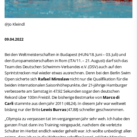
@Jo Kleindl
09.04.2022
Bei den Weltmeisterschaften in Budapest (HUN/18. Juni – 03. Juli) und
den Europameisterschaften in Rom (ITA/11. – 21. August) darf sich das
Team des Deutschen Schwimm-Verbandes e.V. (DSV) auch auf den
Sprintstrecken mal wieder etwas ausrechnen. Denn bei den Berlin Swim
Open sicherte sich
Rafael Miroslaw
nicht nur die Qualifikation für die
beiden internationalen Saisonhöhepunkte, der 21-jährige Hamburger
verbesserte am Samstag in 47,92 Sekunden sogar den deutschen
Rekord über 100m Freistil. Die bisherige Bestmarke von
Marco di
Carli
stammte aus dem Jahr 2011 (48,24). In diesem Jahr war weltweit
bislang nur der Brite
Lewis Burras
(47,88) schneller geschwommen.
„Olympia zu verpassen tat im vergangenen Jahr sehr weh. Ich habe den
ganzen Frust dann ins Training reingepackt, nachdem die verletzte
Schulter im Herbst endlich wieder geheilt war. Ich wollte unbedingt allen
zeigen, dass ich es in die Weltspitze schaffen kann“, erklärte Miroslaw,