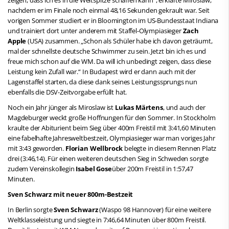
nachdem er im Finale noch einmal 48,16 Sekunden gekrault war. Seit
vorigen Sommer studiert er in Bloomington im US-Bundesstaat Indiana
und trainiert dort unter anderem mit Staffel-Olympiasieger
Zach
Apple
(USA) zusammen. „Schon als Schüler habe ich davon geträumt,
mal der schnellste deutsche Schwimmer zu sein. Jetzt bin ich es und
freue mich schon auf die WM. Da will ich unbedingt zeigen, dass diese
Leistung kein Zufall war.“ In Budapest wird er dann auch mit der
Lagenstaffel starten, da diese dank seines Leistungssprungs nun
ebenfalls die DSV-Zeitvorgabe erfüllt hat.
Noch ein Jahr jünger als Miroslaw ist
Lukas Märtens
, und auch der
Magdeburger weckt große Hoffnungen für den Sommer. In Stockholm
kraulte der Abiturient beim Sieg über 400m Freistil mit 3:41,60 Minuten
eine fabelhafte Jahresweltbestzeit, Olympiasieger war man voriges Jahr
mit 3:43 geworden.
Florian Wellbrock
belegte in diesem Rennen Platz
drei (3:46,14). Für einen weiteren deutschen Sieg in Schweden sorgte
zudem Vereinskollegin
Isabel Gose
über 200m Freistil in 1:57,47
Minuten.
Sven Schwarz mit neuer 800m-Bestzeit
In Berlin sorgte
Sven Schwarz
(Waspo 98 Hannover) für eine weitere
Weltklasseleistung und siegte in 7:46,64 Minuten über 800m Freistil.