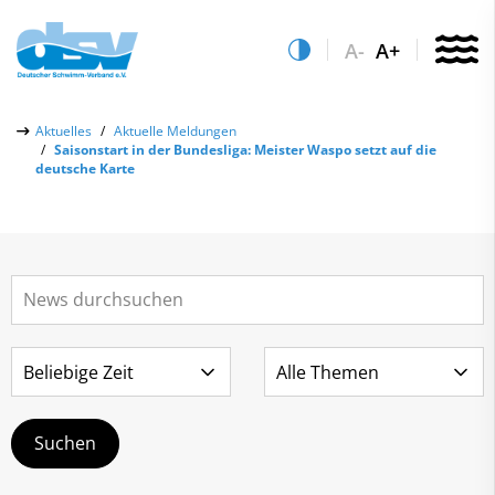
A-
A+
Über uns
Aktuelles
Aktuelle Meldungen
Saisonstart in der Bundesliga: Meister Waspo setzt auf die
Aktuelles
deutsche Karte
Aktuelle Meldungen
Quicklinks
Social-Media-Wall
Vereinsfinder
Leistungs- & Wettkampfsport
Lizenzwesen
Schwimmen lernen
Zentrale Hinweisstelle
Anti-Doping
Sportentwicklung
Recht auf sicheren Schwimmsport
Service
Abteilungen
Kontakt