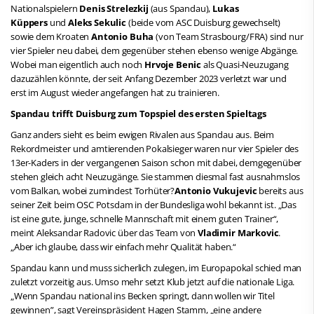
Nationalspielern
Denis Strelezkij
(aus Spandau),
Lukas
Küppers
und
Aleks Sekulic
(beide vom ASC Duisburg gewechselt)
sowie dem Kroaten
Antonio Buha
(von Team Strasbourg/FRA) sind nur
vier Spieler neu dabei, dem gegenüber stehen ebenso wenige Abgänge.
Wobei man eigentlich auch noch
Hrvoje Benic
als Quasi-Neuzugang
dazuzählen könnte, der seit Anfang Dezember 2023 verletzt war und
erst im August wieder angefangen hat zu trainieren.
Spandau trifft Duisburg zum Topspiel des ersten Spieltags
Ganz anders sieht es beim ewigen Rivalen aus Spandau aus. Beim
Rekordmeister und amtierenden Pokalsieger waren nur vier Spieler des
13er-Kaders in der vergangenen Saison schon mit dabei, demgegenüber
stehen gleich acht Neuzugänge. Sie stammen diesmal fast ausnahmslos
vom Balkan, wobei zumindest Torhüter?
Antonio Vukujevic
bereits aus
seiner Zeit beim OSC Potsdam in der Bundesliga wohl bekannt ist. „Das
ist eine gute, junge, schnelle Mannschaft mit einem guten Trainer“,
meint Aleksandar Radovic über das Team von
Vladimir Markovic
.
„Aber ich glaube, dass wir einfach mehr Qualität haben.“
Spandau kann und muss sicherlich zulegen, im Europapokal schied man
zuletzt vorzeitig aus. Umso mehr setzt Klub jetzt auf die nationale Liga.
„Wenn Spandau national ins Becken springt, dann wollen wir Titel
gewinnen”, sagt Vereinspräsident Hagen Stamm, „eine andere