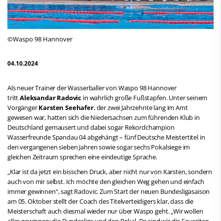
©Waspo 98 Hannover
04.10.2024
Als neuer Trainer der Wasserballer von Waspo 98 Hannover
tritt
Aleksandar Radovic
in wahrlich große Fußstapfen. Unter seinem
Vorgänger
Karsten Seehafer
, der zwei Jahrzehnte lang im Amt
gewesen war, hatten sich die Niedersachsen zum führenden Klub in
Deutschland gemausert und dabei sogar Rekordchampion
Wasserfreunde Spandau 04 abgehängt – fünf Deutsche Meistertitel in
den vergangenen sieben Jahren sowie sogar sechs Pokalsiege im
gleichen Zeitraum sprechen eine eindeutige Sprache.
„Klar ist da jetzt ein bisschen Druck, aber nicht nur von Karsten, sondern
auch von mir selbst. Ich möchte den gleichen Weg gehen und einfach
immer gewinnen“, sagt Radovic. Zum Start der neuen Bundesligasaison
am 05. Oktober stellt der Coach des Titelverteidigers klar, dass die
Meisterschaft auch diesmal wieder nur über Waspo geht. „Wir wollen
alles gewinnen: die Bundesliga und den Pokal. Da sind wir die Favoriten.