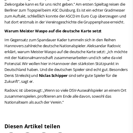
Zielvorgabe kann es für uns nicht geben.” Am ersten Spieltag reisen die
Berliner zum Topspiel beim ASC Duisburg. Es ist ein echter Gradmesser
zum Auftakt, schließlich konnte der ASCD im Euro Cup überzeugen und
hat dort erstmals in der Vereinsgeschichte die Gruppenphase erreicht.
Warum Meister Waspo auf die deutsche Karte setzt
Im Gegensatz zum Spandauer Kader tummeln sich in den Reihen
Hannovers zahlreiche deutsche Nationalspieler. Aleksandar Radovic
erklärt, warum Meister Waspo auf die deutsche Karte setzt: „Ich möchte
mit der Nationalmannschaft zusammenarbeiten und ich sehe da viel
Potenzial. Wir wollen hier in Hannover den stärksten Stützpunkt in
Deutschland haben. Und die deutschen Spieler sind echt gut. Besonders
Denis Strelezkij und
Niclas Schipper
sind sehr gute Spieler für die
Zukunft“, sagt er.
Radovic ist überzeugt: „Wenn so viele DSV-Auswahlspieler an einem Ort
zusammenspielen, profitieren am Ende alle davon, sowohl das
Nationalteam als auch der Verein.“
Diesen Artikel teilen