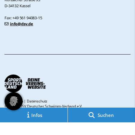
D-34132 Kassel
Fax: +49 561 94083-15
info@dsv.de
Impressum
|
Datenschutz
© 2026 - DSV Deutscher Schwimm-Verband e.V.
Infos
Suchen
Diese Website ist gefördert durch das Projekt
„Sportdeutschland – Deine
Vereinswebsite”
, einem gemeinsamen Angebot des DOSB und NETZCOCKTAIL.