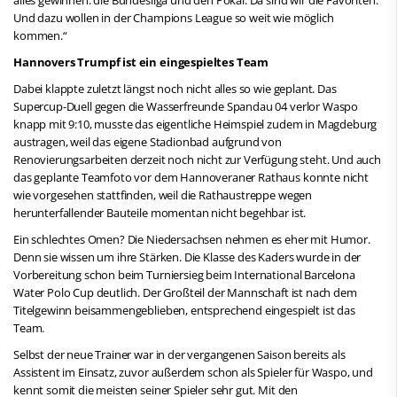
Und dazu wollen in der Champions League so weit wie möglich
kommen.“
Hannovers Trumpf ist ein eingespieltes Team
Dabei klappte zuletzt längst noch nicht alles so wie geplant. Das
Supercup-Duell gegen die Wasserfreunde Spandau 04 verlor Waspo
knapp mit 9:10, musste das eigentliche Heimspiel zudem in Magdeburg
austragen, weil das eigene Stadionbad aufgrund von
Renovierungsarbeiten derzeit noch nicht zur Verfügung steht. Und auch
das geplante Teamfoto vor dem Hannoveraner Rathaus konnte nicht
wie vorgesehen stattfinden, weil die Rathaustreppe wegen
herunterfallender Bauteile momentan nicht begehbar ist.
Ein schlechtes Omen? Die Niedersachsen nehmen es eher mit Humor.
Denn sie wissen um ihre Stärken. Die Klasse des Kaders wurde in der
Vorbereitung schon beim Turniersieg beim International Barcelona
Water Polo Cup deutlich. Der Großteil der Mannschaft ist nach dem
Titelgewinn beisammengeblieben, entsprechend eingespielt ist das
Team.
Selbst der neue Trainer war in der vergangenen Saison bereits als
Assistent im Einsatz, zuvor außerdem schon als Spieler für Waspo, und
kennt somit die meisten seiner Spieler sehr gut. Mit den