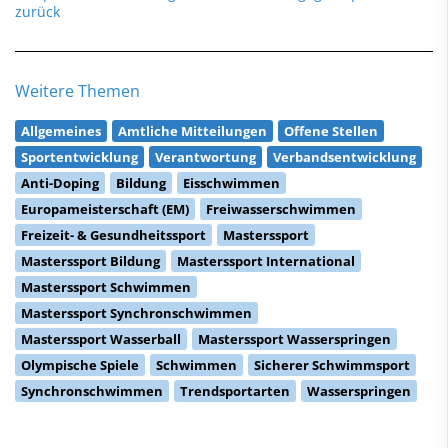
zurück
Weitere Themen
Allgemeines
Amtliche Mitteilungen
Offene Stellen
Sportentwicklung
Verantwortung
Verbandsentwicklung
Anti-Doping
Bildung
Eisschwimmen
Europameisterschaft (EM)
Freiwasserschwimmen
Freizeit- & Gesundheitssport
Masterssport
Masterssport Bildung
Masterssport International
Masterssport Schwimmen
Masterssport Synchronschwimmen
Masterssport Wasserball
Masterssport Wasserspringen
Olympische Spiele
Schwimmen
Sicherer Schwimmsport
Synchronschwimmen
Trendsportarten
Wasserspringen