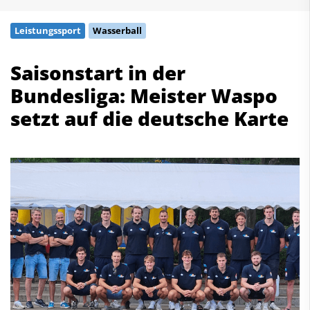
Schwimmen
Leistungssport
Wasserball
Freiwasserschwimmen
Wasserspringen
Saisonstart in der
Wasserball
Bundesliga: Meister Waspo
Synchronschwimmen
Masterssport
setzt auf die deutsche Karte
Kontakt
Deutscher Schwimm-Verband e.V.
Korbacher Straße 93
D-34132 Kassel
Fax: +49 561 94083-15
info@dsv.de