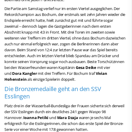
Die Partie am Samstag verlief nur im ersten Viertel ausgeglichen. Der
Rekordchampion aus Bochum, der erstmals seit zehn Jahren wieder die
Endspiele erreicht hatte, hielt zunächst gut mit und führte sogar
zweimal – dennoch lagen die Gastgeberinnen nach dem ersten
Abschnitt knapp mit 4:3 in Front. Mit drei Toren im zweiten sowie
weiteren vier Treffern im dritten Viertel, ohne dass Bochum dazwischen
auch nur einmal erfolgreich war, zogen die Berlinerinnen dann aber
davon. Beim Stand von 12:4 zur letzten Pause war das Spiel bereits
entschieden. Auch im letzten Viertel blieb Spandau am Drücker und
konnte seinen Vorsprung sogar noch ausbauen. Beste Torschützinnen
bei den Wasserfreunden waren Kapitänin
Gesa Deike
mit vier
und
Dora Kangler
mit drei Treffern. Für Bochum traf
Vivian
Hohenstein
als einzige Spielerin doppelt.
Die Bronzemedaille geht an den SSV
Esslingen
Platz drei in der Wasserball-Bundesliga der Frauen sicherte sich derweil
der SSV Esslingen durch ein deutliches 24:1 gegen Waspo 98
Hannover.
Ioanna Petiki
und
Mara Dzaja
waren je sechs Mal
erfolgreich für die Esslingerinnen, die schon das erste Spiel der Bronze-
Serie vor einer Woche mit 17:8 gewonnen hatten.