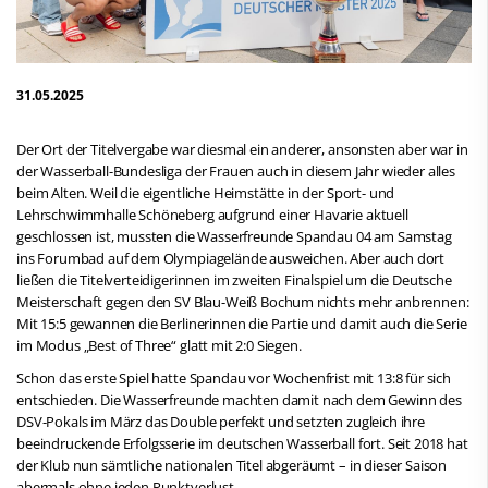
31.05.2025
Der Ort der Titelvergabe war diesmal ein anderer, ansonsten aber war in
der Wasserball-Bundesliga der Frauen auch in diesem Jahr wieder alles
beim Alten. Weil die eigentliche Heimstätte in der Sport- und
Lehrschwimmhalle Schöneberg aufgrund einer Havarie aktuell
geschlossen ist, mussten die Wasserfreunde Spandau 04 am Samstag
ins Forumbad auf dem Olympiagelände ausweichen. Aber auch dort
ließen die Titelverteidigerinnen im zweiten Finalspiel um die Deutsche
Meisterschaft gegen den SV Blau-Weiß Bochum nichts mehr anbrennen:
Mit 15:5 gewannen die Berlinerinnen die Partie und damit auch die Serie
im Modus „Best of Three“ glatt mit 2:0 Siegen.
Schon das erste Spiel hatte Spandau vor Wochenfrist mit 13:8 für sich
entschieden. Die Wasserfreunde machten damit nach dem Gewinn des
DSV-Pokals im März das Double perfekt und setzten zugleich ihre
beeindruckende Erfolgsserie im deutschen Wasserball fort. Seit 2018 hat
der Klub nun sämtliche nationalen Titel abgeräumt – in dieser Saison
abermals ohne jeden Punktverlust.