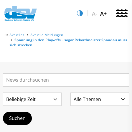
A-
A+
Über uns
Aktuelles
Aktuelle Meldungen
Spannung in den Play-offs – sogar Rekordmeister Spandau muss
Aktuelles
sich strecken
Aktuelle Meldungen
Quicklinks
Social-Media-Wall
Vereinsfinder
Leistungs- & Wettkampfsport
Lizenzwesen
Schwimmen lernen
Zentrale Hinweisstelle
Anti-Doping
Sportentwicklung
Recht auf sicheren Schwimmsport
Service
Abteilungen
Kontakt