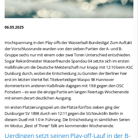
06.05.2025
Hochspannung in den Play-offs der Wasserball-Bundesliga! Zum Auftakt
der Vorschlussrunde wurden von den sieben Partien der A- und B-
Gruppe sechs nur mit einem oder zwei Toren Unterschied entschieden.
Sogar Rekordmeister Wasserfreunde Spandau 04 setzte sich im ersten
Halbfinale um die Deutsche Meisterschaft nur knapp mit 12:10 beim ASC
Duisburg durch, wobei die Entscheidung zu Gunsten der Berliner hier
erst im letzten Viertel fiel. Titelverteidiger Waspo 98 Hannover
dominierte im anderen Halbfinale dagegen mit 19:8 gegen den OSC
Potsdam – es war die einzige Partie am langen Feiertags-Wochenende
mit einem derart deutlichen Ausgang.
Im ersten Platzierungsspiel um die Plätze fünf bis sieben ging der
Duisburger SV 1898 durch ein 12:11 gegen die SG Neukölln Berlin in
diesem Duell mit 1:0 in Führung. Die Entscheidung in sämtlichen Serien
im Modus „Best of Three“ fällt am kommenden Wochenende.
Uerdingen setzt seinen Play-off-Lauf in der B-