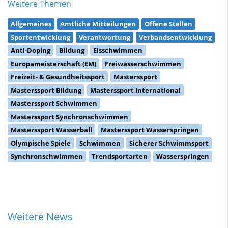
Weitere Themen
Allgemeines
Amtliche Mitteilungen
Offene Stellen
Sportentwicklung
Verantwortung
Verbandsentwicklung
Anti-Doping
Bildung
Eisschwimmen
Europameisterschaft (EM)
Freiwasserschwimmen
Freizeit- & Gesundheitssport
Masterssport
Masterssport Bildung
Masterssport International
Masterssport Schwimmen
Masterssport Synchronschwimmen
Masterssport Wasserball
Masterssport Wasserspringen
Olympische Spiele
Schwimmen
Sicherer Schwimmsport
Synchronschwimmen
Trendsportarten
Wasserspringen
Weitere News