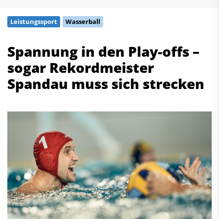
Schwimmen
Leistungssport
Wasserball
Freiwasserschwimmen
Wasserspringen
Spannung in den Play-offs –
Wasserball
sogar Rekordmeister
Synchronschwimmen
Masterssport
Spandau muss sich strecken
Kontakt
Deutscher Schwimm-Verband e.V.
Korbacher Straße 93
D-34132 Kassel
Fax: +49 561 94083-15
info@dsv.de