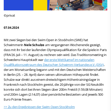
©privat
07.04.2024
Mit zwei Siegen bei den Swim Open in Stockholm (SWE) hat
Schwimmerin
Nele Schulze
am vergangenen Wochenende gezeigt,
dass mit ihr bei der laufenden Olympiaqualifikation für die Spiele in Paris
(FRA/26. Juli – 11. August) zu rechnen sein wird. Das Traditionsmeeting in
Schwedens Hauptstadt war
der erste Wettkampf im nationalen
Qualifikationszeitraum des Deutschen Schwimm-Verbandes e.V. (DSV)
,
der am Monatsanfang begann und mit den Deutschen Meisterschaften
in Berlin (25. – 28. April) dann seinen ultimativen Höhepunkt findet.
Schulze war direkt aus einem dreiwöchigem Höhentrainingslager in
Frankreich nach Stockholm gereist, die 20-Jährige von der SG Neukölln
konnte sich dort bei ihren Siegen über 200m Freistil (1:59,08 Minuten)
und 200m Lagen (2:14,07) über persönliche Bestzeiten und jeweils 500
Euro Prämie freuen.
>> Zu den Ergebnissen der Swim Open Stockholm