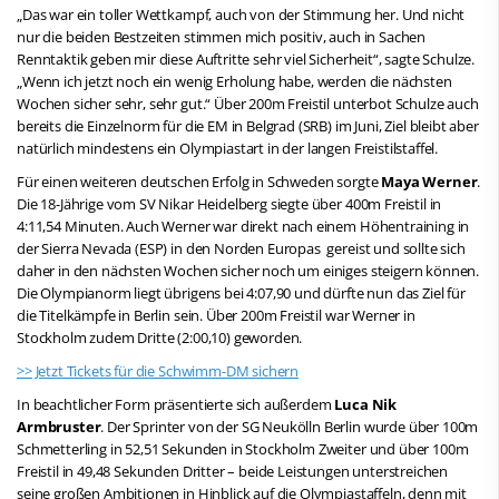
„Das war ein toller Wettkampf, auch von der Stimmung her. Und nicht
nur die beiden Bestzeiten stimmen mich positiv, auch in Sachen
Renntaktik geben mir diese Auftritte sehr viel Sicherheit“, sagte Schulze.
„Wenn ich jetzt noch ein wenig Erholung habe, werden die nächsten
Wochen sicher sehr, sehr gut.“ Über 200m Freistil unterbot Schulze auch
bereits die Einzelnorm für die EM in Belgrad (SRB) im Juni, Ziel bleibt aber
natürlich mindestens ein Olympiastart in der langen Freistilstaffel.
Für einen weiteren deutschen Erfolg in Schweden sorgte
Maya Werner
.
Die 18-Jährige vom SV Nikar Heidelberg siegte über 400m Freistil in
4:11,54 Minuten. Auch Werner war direkt nach einem Höhentraining in
der Sierra Nevada (ESP) in den Norden Europas gereist und sollte sich
daher in den nächsten Wochen sicher noch um einiges steigern können.
Die Olympianorm liegt übrigens bei 4:07,90 und dürfte nun das Ziel für
die Titelkämpfe in Berlin sein. Über 200m Freistil war Werner in
Stockholm zudem Dritte (2:00,10) geworden.
>> Jetzt Tickets für die Schwimm-DM sichern
In beachtlicher Form präsentierte sich außerdem
Luca Nik
Armbruster
. Der Sprinter von der SG Neukölln Berlin wurde über 100m
Schmetterling in 52,51 Sekunden in Stockholm Zweiter und über 100m
Freistil in 49,48 Sekunden Dritter – beide Leistungen unterstreichen
seine großen Ambitionen in Hinblick auf die Olympiastaffeln, denn mit