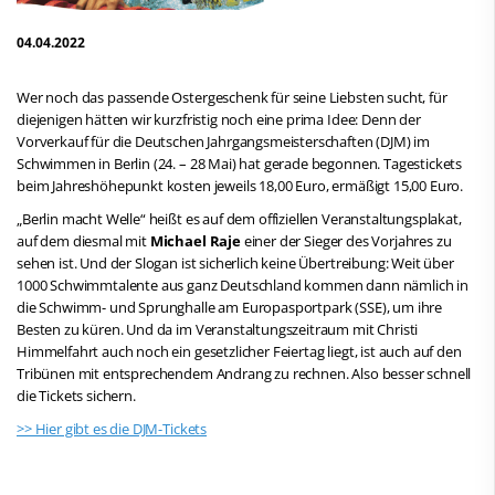
04.04.2022
Wer noch das passende Ostergeschenk für seine Liebsten sucht, für
diejenigen hätten wir kurzfristig noch eine prima Idee: Denn der
Vorverkauf für die Deutschen Jahrgangsmeisterschaften (DJM) im
Schwimmen in Berlin (24. – 28 Mai) hat gerade begonnen. Tagestickets
beim Jahreshöhepunkt kosten jeweils 18,00 Euro, ermäßigt 15,00 Euro.
„Berlin macht Welle“ heißt es auf dem offiziellen Veranstaltungsplakat,
auf dem diesmal mit
Michael Raje
einer der Sieger des Vorjahres zu
sehen ist. Und der Slogan ist sicherlich keine Übertreibung: Weit über
1000 Schwimmtalente aus ganz Deutschland kommen dann nämlich in
die Schwimm- und Sprunghalle am Europasportpark (SSE), um ihre
Besten zu küren. Und da im Veranstaltungszeitraum mit Christi
Himmelfahrt auch noch ein gesetzlicher Feiertag liegt, ist auch auf den
Tribünen mit entsprechendem Andrang zu rechnen. Also besser schnell
die Tickets sichern.
>> Hier gibt es die DJM-Tickets