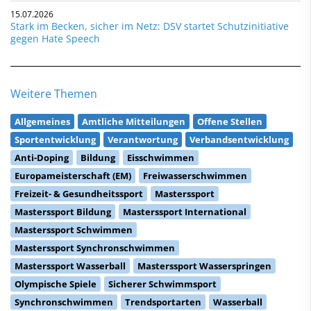
15.07.2026
Stark im Becken, sicher im Netz: DSV startet Schutzinitiative
gegen Hate Speech
Weitere Themen
Allgemeines
Amtliche Mitteilungen
Offene Stellen
Sportentwicklung
Verantwortung
Verbandsentwicklung
Anti-Doping
Bildung
Eisschwimmen
Europameisterschaft (EM)
Freiwasserschwimmen
Freizeit- & Gesundheitssport
Masterssport
Masterssport Bildung
Masterssport International
Masterssport Schwimmen
Masterssport Synchronschwimmen
Masterssport Wasserball
Masterssport Wasserspringen
Olympische Spiele
Sicherer Schwimmsport
Synchronschwimmen
Trendsportarten
Wasserball