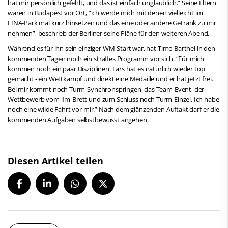
hat mir persönlich gefehlt, und das ist einfach unglaublich.” Seine Eltern
waren in Budapest vor Ort, “ich werde mich mit denen vielleicht im
FINA-Park mal kurz hinsetzen und das eine oder andere Getränk zu mir
nehmen”, beschrieb der Berliner seine Pläne für den weiteren Abend.
Während es für ihn sein einziger WM-Start war, hat Timo Barthel in den
kommenden Tagen noch ein straffes Programm vor sich. “Für mich
kommen noch ein paar Disziplinen. Lars hat es natürlich wieder top
gemacht - ein Wettkampf und direkt eine Medaille und er hat jetzt frei.
Bei mir kommt noch Turm-Synchronspringen, das Team-Event, der
Wettbewerb vom 1m-Brett und zum Schluss noch Turm-Einzel. Ich habe
noch eine wilde Fahrt vor mir.” Nach dem glänzenden Auftakt darf er die
kommenden Aufgaben selbstbewusst angehen.
Diesen Artikel teilen