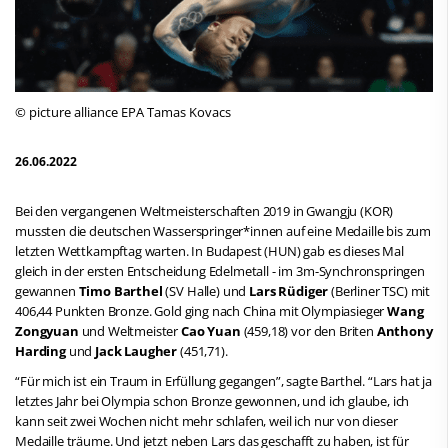
© picture alliance EPA Tamas Kovacs
26.06.2022
Bei den vergangenen Weltmeisterschaften 2019 in Gwangju (KOR)
mussten die deutschen Wasserspringer*innen auf eine Medaille bis zum
letzten Wettkampftag warten. In Budapest (HUN) gab es dieses Mal
gleich in der ersten Entscheidung Edelmetall - im 3m-Synchronspringen
gewannen
Timo Barthel
(SV Halle) und
Lars Rüdiger
(Berliner TSC) mit
406,44 Punkten Bronze. Gold ging nach China mit Olympiasieger
Wang
Zongyuan
und Weltmeister
Cao Yuan
(459,18) vor den Briten
Anthony
Harding
und
Jack Laugher
(451,71).
“Für mich ist ein Traum in Erfüllung gegangen”, sagte Barthel. “Lars hat ja
letztes Jahr bei Olympia schon Bronze gewonnen, und ich glaube, ich
kann seit zwei Wochen nicht mehr schlafen, weil ich nur von dieser
Medaille träume. Und jetzt neben Lars das geschafft zu haben, ist für