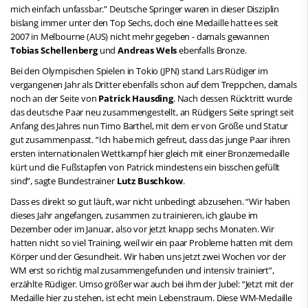
mich einfach unfassbar.” Deutsche Springer waren in dieser Disziplin
bislang immer unter den Top Sechs, doch eine Medaille hatte es seit
2007 in Melbourne (AUS) nicht mehr gegeben - damals gewannen
Tobias Schellenberg
und
Andreas Wels
ebenfalls Bronze.
Bei den Olympischen Spielen in Tokio (JPN) stand Lars Rüdiger im
vergangenen Jahr als Dritter ebenfalls schon auf dem Treppchen, damals
noch an der Seite von
Patrick Hausding
. Nach dessen Rücktritt wurde
das deutsche Paar neu zusammengestellt, an Rüdigers Seite springt seit
Anfang des Jahres nun Timo Barthel, mit dem er von Größe und Statur
gut zusammenpasst. “Ich habe mich gefreut, dass das junge Paar ihren
ersten internationalen Wettkampf hier gleich mit einer Bronzemedaille
kürt und die Fußstapfen von Patrick mindestens ein bisschen gefüllt
sind”, sagte Bundestrainer
Lutz Buschkow
.
Dass es direkt so gut läuft, war nicht unbedingt abzusehen. “Wir haben
dieses Jahr angefangen, zusammen zu trainieren, ich glaube im
Dezember oder im Januar, also vor jetzt knapp sechs Monaten. Wir
hatten nicht so viel Training, weil wir ein paar Probleme hatten mit dem
Körper und der Gesundheit. Wir haben uns jetzt zwei Wochen vor der
WM erst so richtig mal zusammengefunden und intensiv trainiert”,
erzählte Rüdiger. Umso größer war auch bei ihm der Jubel: “Jetzt mit der
Medaille hier zu stehen, ist echt mein Lebenstraum. Diese WM-Medaille