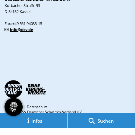
Korbacher Straße 93
D-34132 Kassel
Fax: +49 561 94083-15
info@dsv.de
Impressum
|
Datenschutz
© 2026 - DSV Deutscher Schwimm-Verband e.V.
Infos
Suchen
Diese Website ist gefördert durch das Projekt
„Sportdeutschland – Deine
Vereinswebsite”
, einem gemeinsamen Angebot des DOSB und NETZCOCKTAIL.