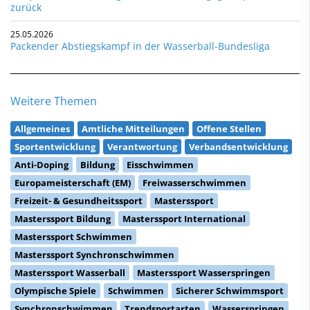
zurück
25.05.2026
Packender Abstiegskampf in der Wasserball-Bundesliga
Weitere Themen
Allgemeines
Amtliche Mitteilungen
Offene Stellen
Sportentwicklung
Verantwortung
Verbandsentwicklung
Anti-Doping
Bildung
Eisschwimmen
Europameisterschaft (EM)
Freiwasserschwimmen
Freizeit- & Gesundheitssport
Masterssport
Masterssport Bildung
Masterssport International
Masterssport Schwimmen
Masterssport Synchronschwimmen
Masterssport Wasserball
Masterssport Wasserspringen
Olympische Spiele
Schwimmen
Sicherer Schwimmsport
Synchronschwimmen
Trendsportarten
Wasserspringen