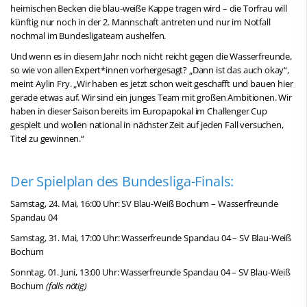
heimischen Becken die blau-weiße Kappe tragen wird – die Torfrau will
künftig nur noch in der 2. Mannschaft antreten und nur im Notfall
nochmal im Bundesligateam aushelfen.
Und wenn es in diesem Jahr noch nicht reicht gegen die Wasserfreunde,
so wie von allen Expert*innen vorhergesagt? „Dann ist das auch okay“,
meint Aylin Fry. „Wir haben es jetzt schon weit geschafft und bauen hier
gerade etwas auf. Wir sind ein junges Team mit großen Ambitionen. Wir
haben in dieser Saison bereits im Europapokal im Challenger Cup
gespielt und wollen national in nächster Zeit auf jeden Fall versuchen,
Titel zu gewinnen.“
Der Spielplan des Bundesliga-Finals:
Samstag, 24. Mai, 16:00 Uhr: SV Blau-Weiß Bochum – Wasserfreunde
Spandau 04
Samstag, 31. Mai, 17:00 Uhr: Wasserfreunde Spandau 04 – SV Blau-Weiß
Bochum
Sonntag, 01. Juni, 13:00 Uhr: Wasserfreunde Spandau 04 – SV Blau-Weiß
Bochum
(falls nötig)