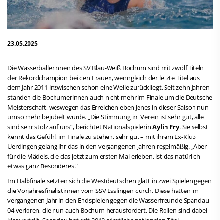
23.05.2025
Die Wasserballerinnen des SV Blau-Weiß Bochum sind mit zwölf Titeln
der Rekordchampion bei den Frauen, wenngleich der letzte Titel aus
dem Jahr 2011 inzwischen schon eine Weile zurückliegt. Seit zehn Jahren
standen die Bochumerinnen auch nicht mehr im Finale um die Deutsche
Meisterschaft, weswegen das Erreichen eben jenes in dieser Saison nun
umso mehr bejubelt wurde. „Die Stimmung im Verein ist sehr gut, alle
sind sehr stolz auf uns“, berichtet Nationalspielerin
Aylin Fry
. Sie selbst
kennt das Gefühl, im Finale zu stehen, sehr gut – mit ihrem Ex-Klub
Uerdingen gelang ihr das in den vergangenen Jahren regelmäßig. „Aber
für die Mädels, die das jetzt zum ersten Mal erleben, ist das natürlich
etwas ganz Besonderes.“
Im Halbfinale setzten sich die Westdeutschen glatt in zwei Spielen gegen
die Vorjahresfinalistinnen vom SSV Esslingen durch. Diese hatten im
vergangenen Jahr in den Endspielen gegen die Wasserfreunde Spandau
04 verloren, die nun auch Bochum herausfordert. Die Rollen sind dabei
klar verteilt. Spandau hat seit 2018 sämtliche nationalen Titel