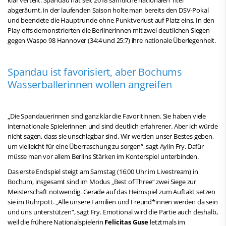
abgeräumt, in der laufenden Saison holte man bereits den DSV-Pokal
und beendete die Hauptrunde ohne Punktverlust auf Platz eins. In den
Play-offs demonstrierten die Berlinerinnen mit zwei deutlichen Siegen
gegen Waspo 98 Hannover (34:4 und 25:7) ihre nationale Überlegenheit.
Spandau ist favorisiert, aber Bochums
Wasserballerinnen wollen angreifen
„Die Spandauerinnen sind ganz klar die Favoritinnen. Sie haben viele
internationale Spielerinnen und sind deutlich erfahrener. Aber ich würde
nicht sagen, dass sie unschlagbar sind. Wir werden unser Bestes geben,
um vielleicht für eine Überraschung zu sorgen“, sagt Aylin Fry. Dafür
müsse man vor allem Berlins Stärken im Konterspiel unterbinden.
Das erste Endspiel steigt am Samstag (16:00 Uhr im Livestream) in
Bochum, insgesamt sind im Modus „Best of Three“ zwei Siege zur
Meisterschaft notwendig. Gerade auf das Heimspiel zum Auftakt setzen
sie im Ruhrpott. „Alle unsere Familien und Freund*innen werden da sein
und uns unterstützen“, sagt Fry. Emotional wird die Partie auch deshalb,
weil die frühere Nationalspielerin
Felicitas Guse
letztmals im