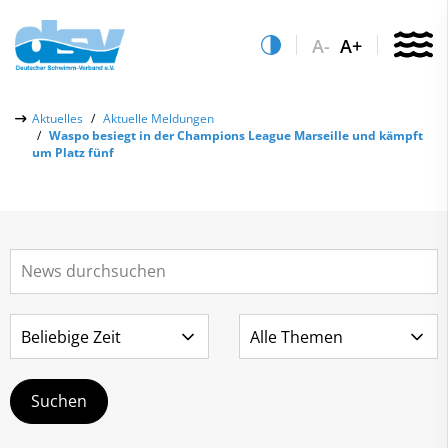
A-
A+
Über uns
Aktuelles
Aktuelle Meldungen
Waspo besiegt in der Champions League Marseille und kämpft
Aktuelles
um Platz fünf
Aktuelle Meldungen
Quicklinks
Social-Media-Wall
Vereinsfinder
Leistungs- & Wettkampfsport
Lizenzwesen
Schwimmen lernen
Zentrale Hinweisstelle
Anti-Doping
Sportentwicklung
Recht auf sicheren Schwimmsport
Service
Abteilungen
Kontakt