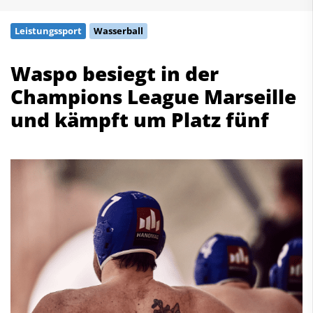
Schwimmen
Leistungssport
Wasserball
Freiwasserschwimmen
Wasserspringen
Waspo besiegt in der
Wasserball
Champions League Marseille
Synchronschwimmen
Masterssport
und kämpft um Platz fünf
Kontakt
Deutscher Schwimm-Verband e.V.
Korbacher Straße 93
D-34132 Kassel
Fax: +49 561 94083-15
info@dsv.de