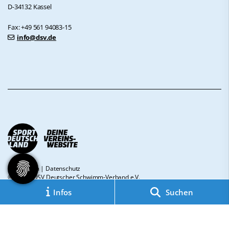
D-34132 Kassel
Fax: +49 561 94083-15
info@dsv.de
Impressum
|
Datenschutz
© 2026 - DSV Deutscher Schwimm-Verband e.V.
Infos
Suchen
Diese Website ist gefördert durch das Projekt
„Sportdeutschland – Deine
Vereinswebsite”
, einem gemeinsamen Angebot des DOSB und NETZCOCKTAIL.