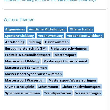
Weitere Themen
Allgemeines
Amtliche Mitteilungen
Offene Stellen
Sportentwicklung
Verantwortung
Verbandsentwicklung
Anti-Doping
Bildung
Eisschwimmen
Europameisterschaft (EM)
Freiwasserschwimmen
Freizeit- & Gesundheitssport
Masterssport
Masterssport Bildung
Masterssport International
Masterssport Schwimmen
Masterssport Synchronschwimmen
Masterssport Wasserball
Masterssport Wasserspringen
Olympische Spiele
Schwimmen
Sicherer Schwimmsport
Synchronschwimmen
Trendsportarten
Wasserspringen