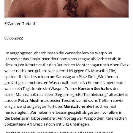
©Carsten Trebuth
03.06.2022
Im vergangenen Jahr schlossen die Wasserballer von Waspo 98
Hannover das Finalturnier der Champions League als Sechster ab, in
diesem Jahr könnte es für den Deutschen Meister sogar noch einen Platz
weiter nach oben gehen. Nach dem 11:9 gegen CN Marseille (FRA)
spielen die Niedersachsen am Samstag um Platz fünf. „Wir können
großartigen, emotionalen Wasserball spielen. Nicht immer, aber heute
war so ein Tag“, freute sich Waspos Trainer
Karsten Seehafer
, der
seiner Mannschaft nach dem Sieg „eine große Teamleistung“ attestierte,
aus der
Petar Muslim
als bester Torschütze mit sechs Treffern sowie
ein glänzend aufgelegter Torhüter
Moritz Schenkel
noch einmal
herausragten. „Wir haben viel besser gespielt als gestern, vor allem in
der Defensive“, lobte Seehafer. Am Vortag war Waspo dem italienischen
Spitzenteam AN Brescia noch mit 5:12 unterlegen.
Bereits in der Vorrunde waren Hannover und Marseille zweimal