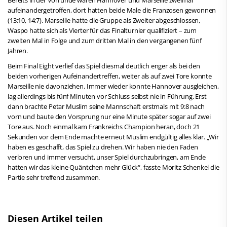
aufeinandergetroffen, dort hatten beide Male die Franzosen gewonnen
(13:10, 14:7). Marseille hatte die Gruppe als Zweiter abgeschlossen,
Waspo hatte sich als Vierter für das Finalturnier qualifiziert – zum
zweiten Mal in Folge und zum dritten Mal in den vergangenen fünf
Jahren.
Beim Final Eight verlief das Spiel diesmal deutlich enger als bei den
beiden vorherigen Aufeinandertreffen, weiter als auf zwei Tore konnte
Marseille nie davonziehen. Immer wieder konnte Hannover ausgleichen,
lag allerdings bis fünf Minuten vor Schluss selbst nie in Führung. Erst
dann brachte Petar Muslim seine Mannschaft erstmals mit 9:8 nach
vorn und baute den Vorsprung nur eine Minute später sogar auf zwei
Tore aus. Noch einmal kam Frankreichs Champion heran, doch 21
Sekunden vor dem Ende machte erneut Muslim endgültig alles klar. „Wir
haben es geschafft, das Spiel zu drehen. Wir haben nie den Faden
verloren und immer versucht, unser Spiel durchzubringen, am Ende
hatten wir das kleine Quäntchen mehr Glück“, fasste Moritz Schenkel die
Partie sehr treffend zusammen.
Diesen Artikel teilen