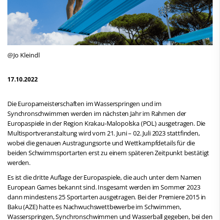
@Jo Kleindl
17.10.2022
Die Europameisterschaften im Wasserspringen und im
Synchronschwimmen werden im nächsten Jahr im Rahmen der
Europaspiele in der Region Krakau-Malopolska (POL) ausgetragen. Die
Multisportveranstaltung wird vom 21. Juni – 02. Juli 2023 stattfinden,
wobei die genauen Austragungsorte und Wettkampfdetails für die
beiden Schwimmsportarten erst zu einem späteren Zeitpunkt bestätigt
werden.
Es ist die dritte Auflage der Europaspiele, die auch unter dem Namen
European Games bekannt sind. Insgesamt werden im Sommer 2023
dann mindestens 25 Sportarten ausgetragen. Bei der Premiere 2015 in
Baku (AZE) hatte es Nachwuchswettbewerbe im Schwimmen,
Wasserspringen, Synchronschwimmen und Wasserball gegeben, bei den