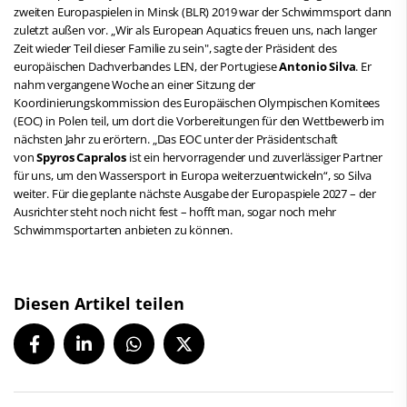
zweiten Europaspielen in Minsk (BLR) 2019 war der Schwimmsport dann
zuletzt außen vor. „Wir als European Aquatics freuen uns, nach langer
Zeit wieder Teil dieser Familie zu sein", sagte der Präsident des
europäischen Dachverbandes LEN, der Portugiese
Antonio Silva
. Er
nahm vergangene Woche an einer Sitzung der
Koordinierungskommission des Europäischen Olympischen Komitees
(EOC) in Polen teil, um dort die Vorbereitungen für den Wettbewerb im
nächsten Jahr zu erörtern. „Das EOC unter der Präsidentschaft
von
Spyros Capralos
ist ein hervorragender und zuverlässiger Partner
für uns, um den Wassersport in Europa weiterzuentwickeln“, so Silva
weiter. Für die geplante nächste Ausgabe der Europaspiele 2027 – der
Ausrichter steht noch nicht fest – hofft man, sogar noch mehr
Schwimmsportarten anbieten zu können.
Diesen Artikel teilen