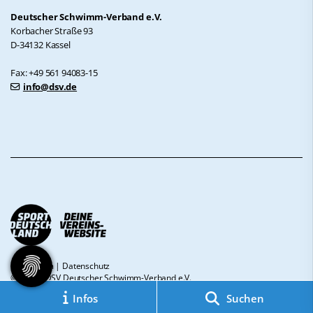
Deutscher Schwimm-Verband e.V.
Korbacher Straße 93
D-34132 Kassel
Fax: +49 561 94083-15
info@dsv.de
Impressum
|
Datenschutz
© 2026 - DSV Deutscher Schwimm-Verband e.V.
Infos
Suchen
Diese Website ist gefördert durch das Projekt
„Sportdeutschland – Deine
Vereinswebsite”
, einem gemeinsamen Angebot des DOSB und NETZCOCKTAIL.