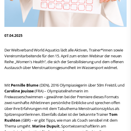
07.04.2025
Der Weltverband World Aquatics lädt alle Aktiven, Trainer*innen sowie
Vereinsmitarbeitende für den 15. April zum ersten Webinar der neuen
Reihe „Women's Health“, die sich der Sensibilisierung und dem offenen
Austausch über Menstruationsgesundheit im Wassersport widmet.
Mit
Pernille Blume
(DEN), 2016 Olympiasiegerin über 50m Freistil, und
Caroline Jouisse
(FRA) – Olympiateilnehmerin im
Freiwasserschwimmen – gewähren bei der Premiere dieses Formats
zwei namhafte Athletinnen persönliche Einblicke und sprechen offen
über ihre Erfahrungen mit dem Tabuthema Menstruationszyklus als
Spitzensportlerinnen. Ebenfalls dabei ist der bekannte Trainer
Tom
Rushton
(GBR) – er gibt Tipps, wie man als Coach sensibel mit dem
Thema umgeht.
Marine Dupuit
, Sportwissenschaftlerin am