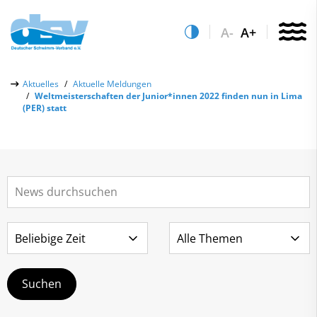
A-
A+
Über uns
Aktuelles
Aktuelle Meldungen
Weltmeisterschaften der Junior*innen 2022 finden nun in Lima
Aktuelles
(PER) statt
Aktuelle Meldungen
Quicklinks
Social-Media-Wall
Vereinsfinder
Leistungs- & Wettkampfsport
Lizenzwesen
Schwimmen lernen
Zentrale Hinweisstelle
Anti-Doping
Sportentwicklung
Recht auf sicheren Schwimmsport
Service
Abteilungen
Kontakt