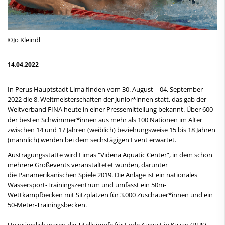
©Jo Kleindl
14.04.2022
In Perus Hauptstadt Lima finden vom 30. August – 04. September
2022 die 8. Weltmeisterschaften der Junior*innen statt, das gab der
Weltverband FINA heute in einer Pressemitteilung bekannt. Über 600
der besten Schwimmer*innen aus mehr als 100 Nationen im Alter
zwischen 14 und 17 Jahren (weiblich) beziehungsweise 15 bis 18 Jahren
(männlich) werden bei dem sechstägigen Event erwartet.
Austragungsstätte wird Limas "Videna Aquatic Center“, in dem schon
mehrere Großevents veranstaltetet wurden, darunter
die Panamerikanischen Spiele 2019. Die Anlage ist ein nationales
Wassersport-Trainingszentrum und umfasst ein 50m-
Wettkampfbecken mit Sitzplätzen für 3.000 Zuschauer*innen und ein
50-Meter-Trainingsbecken.
Ursprünglich waren die Titelkämpfe für Ende August in Kazan (RUS)