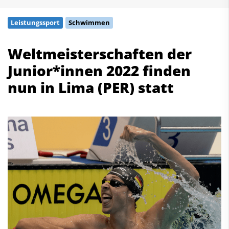
Schwimmen
Leistungssport
Schwimmen
Freiwasserschwimmen
Wasserspringen
Weltmeisterschaften der
Wasserball
Junior*innen 2022 finden
Synchronschwimmen
Masterssport
nun in Lima (PER) statt
Kontakt
Deutscher Schwimm-Verband e.V.
Korbacher Straße 93
D-34132 Kassel
Fax: +49 561 94083-15
info@dsv.de