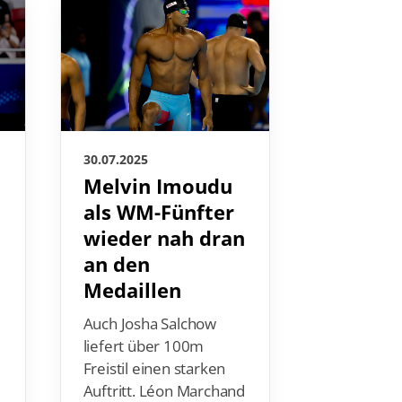
30.07.2025
30.07.2025
Melvin Imoudu
Doppel
s
als WM-Fünfter
deutsch
wieder nah dran
über 8
an den
Freistil
Medaillen
für Sch
Bronze 
Auch Josha Salchow
Märten
liefert über 100m
Freistil einen starken
m
Für den H
Auftritt. Léon Marchand
ist es die 