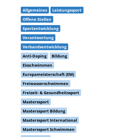
Allgemeines
Leistungssport
Offene Stellen
Sportentwicklung
Verantwortung
Verbandsentwicklung
Anti-Doping
Bildung
Eisschwimmen
Europameisterschaft (EM)
Freiwasserschwimmen
Freizeit- & Gesundheitssport
Masterssport
Masterssport Bildung
Masterssport International
Masterssport Schwimmen