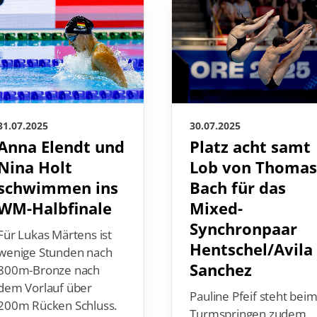
30.07.2025
31.07.2025
Platz acht samt
Anna Elendt und
Lob von Thoma
Nina Holt
Bach für das
schwimmen ins
Mixed-
WM-Halbfinale
Synchronpaar
Für Lukas Märtens ist
Hentschel/Avila
wenige Stunden nach
Sanchez
800m-Bronze nach
dem Vorlauf über
Pauline Pfeif steht bei
200m Rücken Schluss.
Turmspringen zudem