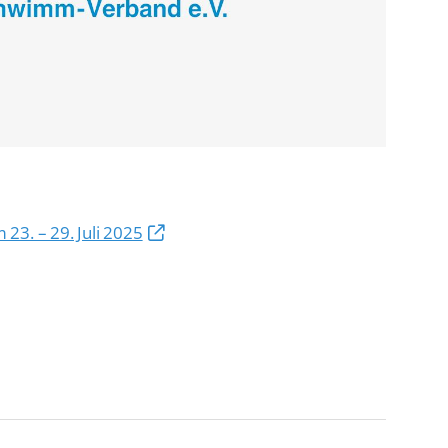
De
Schwimmen
Ko
Freiwasserschwimmen
D-
Wasserspringen
Wasserball
Fa
Synchronschwimmen
Masterssport
23. – 29. Juli 2025