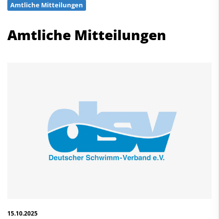
Amtliche Mitteilungen
Schwimmen
Freiwasserschwimmen
Amtliche Mitteilungen
Wasserspringen
Wasserball
Synchronschwimmen
Masterssport
Kontakt
Deutscher Schwimm-Verband e.V.
Korbacher Straße 93
D-34132 Kassel
Fax: +49 561 94083-15
info@dsv.de
15.10.2025