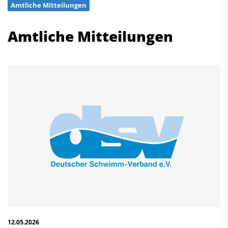
Amtliche Mitteilungen
Schwimmen
Freiwasserschwimmen
Amtliche Mitteilungen
Wasserspringen
Wasserball
Synchronschwimmen
Masterssport
Kontakt
Deutscher Schwimm-Verband e.V.
Korbacher Straße 93
D-34132 Kassel
Fax: +49 561 94083-15
info@dsv.de
12.05.2026