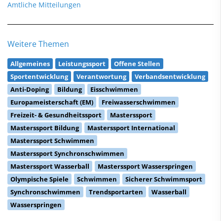
Amtliche Mitteilungen
Weitere Themen
Allgemeines
Leistungssport
Offene Stellen
Sportentwicklung
Verantwortung
Verbandsentwicklung
Anti-Doping
Bildung
Eisschwimmen
Europameisterschaft (EM)
Freiwasserschwimmen
Freizeit- & Gesundheitssport
Masterssport
Masterssport Bildung
Masterssport International
Masterssport Schwimmen
Masterssport Synchronschwimmen
Masterssport Wasserball
Masterssport Wasserspringen
Olympische Spiele
Schwimmen
Sicherer Schwimmsport
Synchronschwimmen
Trendsportarten
Wasserball
Wasserspringen