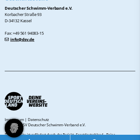
Deutscher Schwimm-Verband e.V.
Korbacher Straße 93
D-34132 Kassel
Fax: +49 561 94083-15
info@dsv.de
Impressum
|
Datenschutz
© 2026 - DSV Deutscher Schwimm-Verband e.V.
Diese Website ist gefördert durch das Projekt
„Sportdeutschland – Deine
Vereinswebsite”
, einem gemeinsamen Angebot des DOSB und NETZCOCKTAIL.