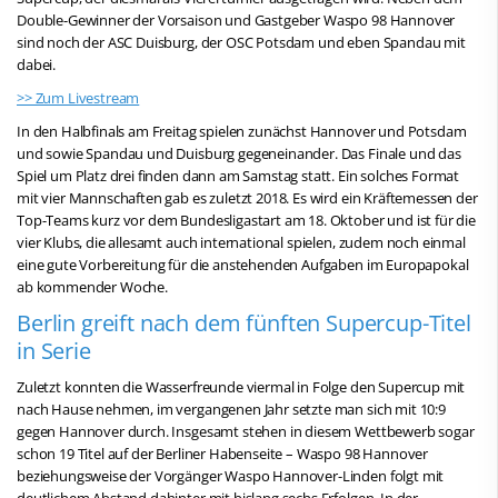
Double-Gewinner der Vorsaison und Gastgeber Waspo 98 Hannover
sind noch der ASC Duisburg, der OSC Potsdam und eben Spandau mit
dabei.
>> Zum Livestream
In den Halbfinals am Freitag spielen zunächst Hannover und Potsdam
und sowie Spandau und Duisburg gegeneinander. Das Finale und das
Spiel um Platz drei finden dann am Samstag statt. Ein solches Format
mit vier Mannschaften gab es zuletzt 2018. Es wird ein Kräftemessen der
Top-Teams kurz vor dem Bundesligastart am 18. Oktober und ist für die
vier Klubs, die allesamt auch international spielen, zudem noch einmal
eine gute Vorbereitung für die anstehenden Aufgaben im Europapokal
ab kommender Woche.
Berlin greift nach dem fünften Supercup-Titel
in Serie
Zuletzt konnten die Wasserfreunde viermal in Folge den Supercup mit
nach Hause nehmen, im vergangenen Jahr setzte man sich mit 10:9
gegen Hannover durch. Insgesamt stehen in diesem Wettbewerb sogar
schon 19 Titel auf der Berliner Habenseite – Waspo 98 Hannover
beziehungsweise der Vorgänger Waspo Hannover-Linden folgt mit
deutlichem Abstand dahinter mit bislang sechs Erfolgen. In der