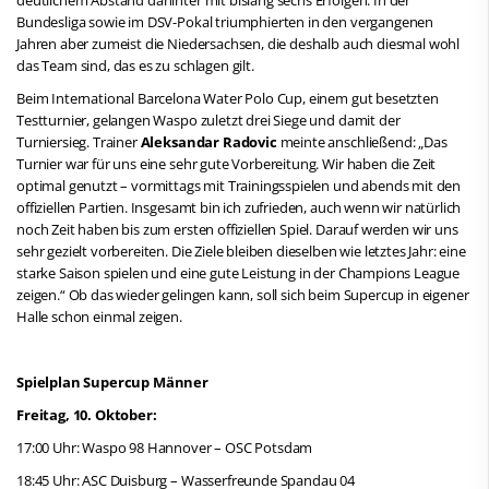
Bundesliga sowie im DSV-Pokal triumphierten in den vergangenen
Jahren aber zumeist die Niedersachsen, die deshalb auch diesmal wohl
das Team sind, das es zu schlagen gilt.
Beim International Barcelona Water Polo Cup, einem gut besetzten
Testturnier, gelangen Waspo zuletzt drei Siege und damit der
Turniersieg. Trainer
Aleksandar Radovic
meinte anschließend: „Das
Turnier war für uns eine sehr gute Vorbereitung. Wir haben die Zeit
optimal genutzt – vormittags mit Trainingsspielen und abends mit den
offiziellen Partien. Insgesamt bin ich zufrieden, auch wenn wir natürlich
noch Zeit haben bis zum ersten offiziellen Spiel. Darauf werden wir uns
sehr gezielt vorbereiten. Die Ziele bleiben dieselben wie letztes Jahr: eine
starke Saison spielen und eine gute Leistung in der Champions League
zeigen.“ Ob das wieder gelingen kann, soll sich beim Supercup in eigener
Halle schon einmal zeigen.
Spielplan Supercup Männer
Freitag, 10. Oktober:
17:00 Uhr: Waspo 98 Hannover – OSC Potsdam
18:45 Uhr: ASC Duisburg – Wasserfreunde Spandau 04