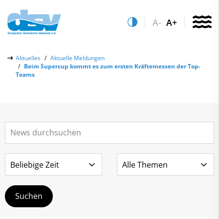
A-
A+
Über uns
Aktuelles
Aktuelle Meldungen
Beim Supercup kommt es zum ersten Kräftemessen der Top-
Aktuelles
Teams
Aktuelle Meldungen
Quicklinks
Social-Media-Wall
Vereinsfinder
Leistungs- & Wettkampfsport
Lizenzwesen
Schwimmen lernen
Zentrale Hinweisstelle
Anti-Doping
Sportentwicklung
Recht auf sicheren Schwimmsport
Service
Abteilungen
Kontakt