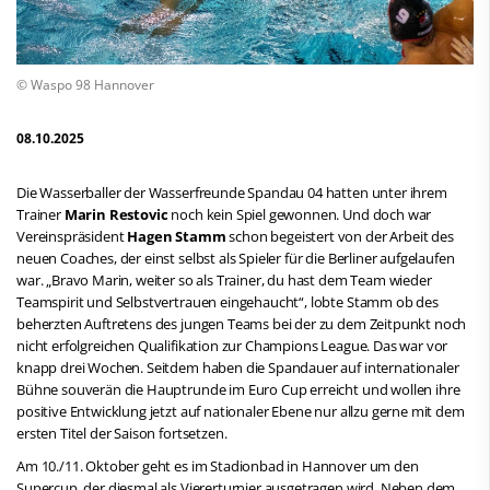
© Waspo 98 Hannover
08.10.2025
Die Wasserballer der Wasserfreunde Spandau 04 hatten unter ihrem
Trainer
Marin Restovic
noch kein Spiel gewonnen. Und doch war
Vereinspräsident
Hagen Stamm
schon begeistert von der Arbeit des
neuen Coaches, der einst selbst als Spieler für die Berliner aufgelaufen
war. „Bravo Marin, weiter so als Trainer, du hast dem Team wieder
Teamspirit und Selbstvertrauen eingehaucht“, lobte Stamm ob des
beherzten Auftretens des jungen Teams bei der zu dem Zeitpunkt noch
nicht erfolgreichen Qualifikation zur Champions League. Das war vor
knapp drei Wochen. Seitdem haben die Spandauer auf internationaler
Bühne souverän die Hauptrunde im Euro Cup erreicht und wollen ihre
positive Entwicklung jetzt auf nationaler Ebene nur allzu gerne mit dem
ersten Titel der Saison fortsetzen.
Am 10./11. Oktober geht es im Stadionbad in Hannover um den
Supercup, der diesmal als Viererturnier ausgetragen wird. Neben dem