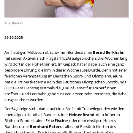
© Jo Kleindl
29.10.2025
Am heutigen Mittwoch ist Schwimm-Bundestrainer
Bernd Berkhahn
mit seinen Aktiven nach Flagstaff (USA) aufgebrochen, drei Wochen lang
wird dort in der Höhe trainiert. Im Gepäck hat er dabei auch eine ganz
besondere Ehrung, die ihm in dieser Woche zuteilwurde. Denn
mit einer
feierlichen Veranstaltung im Deutschen Sport- und Olympiamuseum
hat die Trainerakademie Köln des Deutschen Olympischen Sportbunds
(DOSB) am Dienstag erstmals die „Hall of Fame“ für Trainer*innen
eröffnet – und Berkhahn gehört zu den ersten zehn Personen, die dabei
ausgezeichnet wurden.
Der 54-Jährige steht damit auf einer Stufe mit Trainerlegenden wie dem
ehemaligem Handball-Bundestrainer
Heiner Brand
, dem früheren
Biathlon-Bundestrainer
Fritz Fischer
oder dem einstigen Hockey-
Bundestrainer
Bernhard Peters
– allesamt Persönlichkeiten des
deutschen Sports. „Das ist eine große Ehre und unterstreicht die