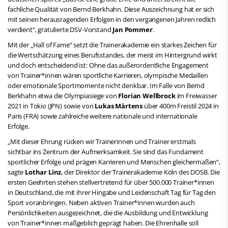
fachliche Qualität von Bernd Berkhahn. Diese Auszeichnung hat er sich
mit seinen herausragenden Erfolgen in den vergangenen Jahren redlich
verdient“, gratulierte DSV-Vorstand
Jan Pommer
.
Mit der „Hall of Fame“ setzt die Trainerakademie ein starkes Zeichen für
die Wertschätzung eines Berufsstandes, der meist im Hintergrund wirkt
und doch entscheidend ist: Ohne das außerordentliche Engagement
von Trainer*innen wären sportliche Karrieren, olympische Medaillen
oder emotionale Sportmomente nicht denkbar. Im Falle von Bernd
Berkhahn etwa die Olympiasiege von
Florian Wellbrock
im Freiwasser
2021 in Tokio (JPN) sowie von
Lukas Märtens
über 400m Freistil 2024 in
Paris (FRA) sowie zahlreiche weitere nationale und internationale
Erfolge.
„Mit dieser Ehrung rücken wir Trainerinnen und Trainer erstmals
sichtbar ins Zentrum der Aufmerksamkeit. Sie sind das Fundament
sportlicher Erfolge und prägen Karrieren und Menschen gleichermaßen“,
sagte
Lothar Linz
, der Direktor der Trainerakademie Köln des DOSB. Die
ersten Geehrten stehen stellvertretend für über 500.000 Trainer*innen
in Deutschland, die mit ihrer Hingabe und Leidenschaft Tag für Tag den
Sport voranbringen. Neben aktiven Trainer*innen wurden auch
Persönlichkeiten ausgezeichnet, die die Ausbildung und Entwicklung
von Trainer*innen maßgeblich geprägt haben. Die Ehrenhalle soll