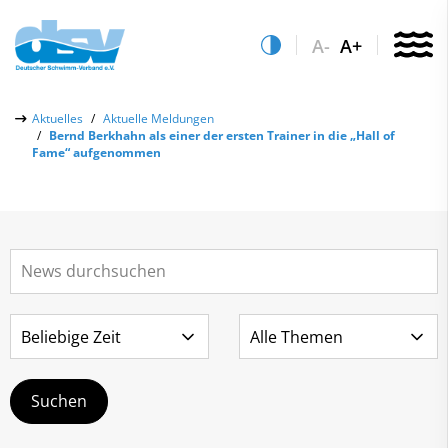
A-
A+
Über uns
Aktuelles
Aktuelle Meldungen
Bernd Berkhahn als einer der ersten Trainer in die „Hall of
Aktuelles
Fame“ aufgenommen
Aktuelle Meldungen
Quicklinks
Social-Media-Wall
Vereinsfinder
Leistungs- & Wettkampfsport
Lizenzwesen
Schwimmen lernen
Zentrale Hinweisstelle
Anti-Doping
Sportentwicklung
Recht auf sicheren Schwimmsport
Service
Abteilungen
Kontakt