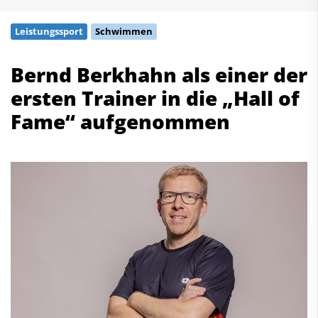
Schwimmen
Leistungssport
Schwimmen
Freiwasserschwimmen
Wasserspringen
Bernd Berkhahn als einer der
Wasserball
ersten Trainer in die „Hall of
Synchronschwimmen
Masterssport
Fame“ aufgenommen
Kontakt
Deutscher Schwimm-Verband e.V.
Korbacher Straße 93
D-34132 Kassel
Fax: +49 561 94083-15
info@dsv.de