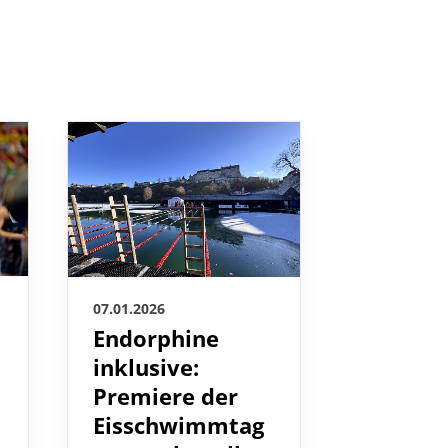
07.01.2026
07.01.2026
Amtlic
Endorphine
Mittei
inklusive:
Premiere der
>> Downlo
Eisschwimmtag
Mitteilung