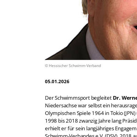
Vereinsfinder
Lizenzwesen
Zentrale Hinweisstelle
Anti-Doping
Recht auf sicheren Schwimmsport
© Hessischer Schwimm-Verband
05.01.2026
Der Schwimmsport begleitet
Dr. Werne
Niedersachse war selbst ein herausrag
Olympischen Spiele 1964 in Tokio (JPN)
1998 bis 2018 zwanzig Jahre lang Prä
erhielt er für sein langjähriges Engag
Schwimm-Verbandes e.V. (DSV), 2018 au