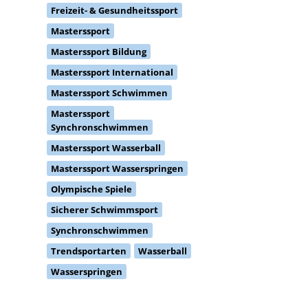
Freizeit- & Gesundheitssport
Masterssport
Masterssport Bildung
Masterssport International
Masterssport Schwimmen
Masterssport
Synchronschwimmen
Masterssport Wasserball
Masterssport Wasserspringen
Olympische Spiele
Sicherer Schwimmsport
Synchronschwimmen
Trendsportarten
Wasserball
Wasserspringen