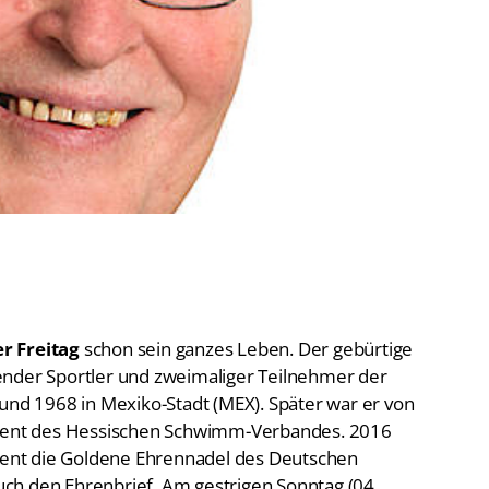
De
Schwimmen
Ko
Freiwasserschwimmen
D-
Wasserspringen
Wasserball
Fa
Synchronschwimmen
Masterssport
r Freitag
schon sein ganzes Leben. Der gebürtige
ender Sportler und zweimaliger Teilnehmer der
 und 1968 in Mexiko-Stadt (MEX). Später war er von
sident des Hessischen Schwimm-Verbandes. 2016
ement die Goldene Ehrennadel des Deutschen
ch den Ehrenbrief. Am gestrigen Sonntag (04.