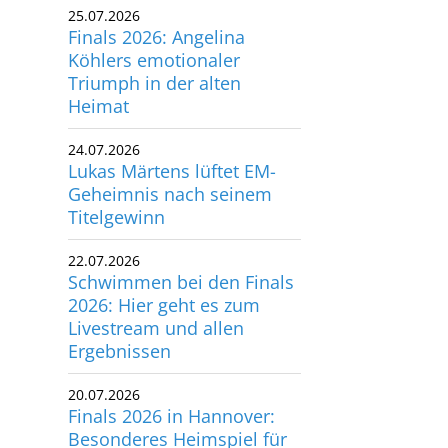
25.07.2026
utscher Schwimm-Verband e.V.
Finals 2026: Angelina
rbacher Straße 93
Köhlers emotionaler
34132 Kassel
Triumph in der alten
Heimat
x: +49 561 94083-15
24.07.2026
info@dsv.de
Lukas Märtens lüftet EM-
Geheimnis nach seinem
Titelgewinn
22.07.2026
Schwimmen bei den Finals
2026: Hier geht es zum
Livestream und allen
Ergebnissen
20.07.2026
Finals 2026 in Hannover:
Besonderes Heimspiel für