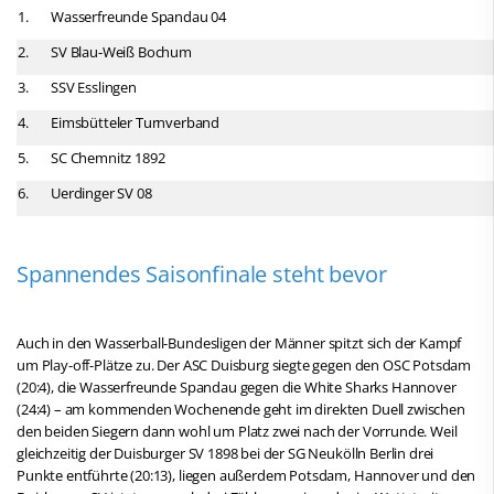
1.
Wasserfreunde Spandau 04
2.
SV Blau-Weiß Bochum
3.
SSV Esslingen
4.
Eimsbütteler Turnverband
5.
SC Chemnitz 1892
6.
Uerdinger SV 08
Spannendes Saisonfinale steht bevor
Auch in den Wasserball-Bundesligen der Männer spitzt sich der Kampf
um Play-off-Plätze zu. Der ASC Duisburg siegte gegen den OSC Potsdam
(20:4), die Wasserfreunde Spandau gegen die White Sharks Hannover
(24:4) – am kommenden Wochenende geht im direkten Duell zwischen
den beiden Siegern dann wohl um Platz zwei nach der Vorrunde. Weil
gleichzeitig der Duisburger SV 1898 bei der SG Neukölln Berlin drei
Punkte entführte (20:13), liegen außerdem Potsdam, Hannover und den