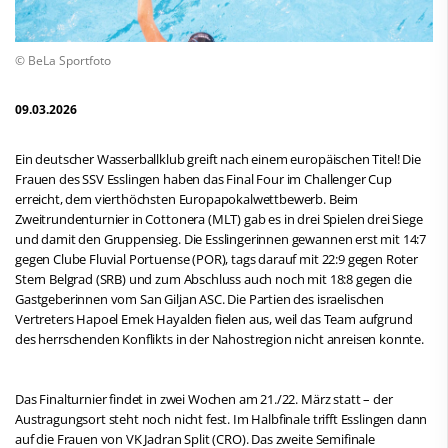
© BeLa Sportfoto
09.03.2026
Ein deutscher Wasserballklub greift nach einem europäischen Titel! Die
Frauen des SSV Esslingen haben das Final Four im Challenger Cup
erreicht, dem vierthöchsten Europapokalwettbewerb. Beim
Zweitrundenturnier in Cottonera (MLT) gab es in drei Spielen drei Siege
und damit den Gruppensieg. Die Esslingerinnen gewannen erst mit 14:7
gegen Clube Fluvial Portuense (POR), tags darauf mit 22:9 gegen Roter
Stern Belgrad (SRB) und zum Abschluss auch noch mit 18:8 gegen die
Gastgeberinnen vom San Giljan ASC. Die Partien des israelischen
Vertreters Hapoel Emek Hayalden fielen aus, weil das Team aufgrund
des herrschenden Konflikts in der Nahostregion nicht anreisen konnte.
Das Finalturnier findet in zwei Wochen am 21./22. März statt – der
Austragungsort steht noch nicht fest. Im Halbfinale trifft Esslingen dann
auf die Frauen von VK Jadran Split (CRO). Das zweite Semifinale