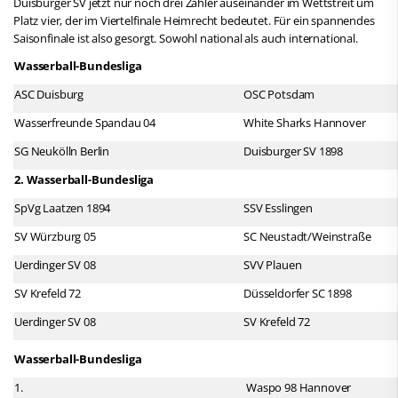
Duisburger SV jetzt nur noch drei Zähler auseinander im Wettstreit um
Platz vier, der im Viertelfinale Heimrecht bedeutet. Für ein spannendes
Saisonfinale ist also gesorgt. Sowohl national als auch international.
Wasserball-Bundesliga
ASC Duisburg
OSC Potsdam
Wasserfreunde Spandau 04
White Sharks Hannover
SG Neukölln Berlin
Duisburger SV 1898
2. Wasserball-Bundesliga
SpVg Laatzen 1894
SSV Esslingen
SV Würzburg 05
SC Neustadt/Weinstraße
Uerdinger SV 08
SVV Plauen
SV Krefeld 72
Düsseldorfer SC 1898
Uerdinger SV 08
SV Krefeld 72
Wasserball-Bundesliga
1.
Waspo 98 Hannover