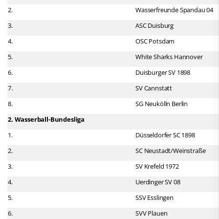
2.
Wasserfreunde Spandau 04
3.
ASC Duisburg
4.
OSC Potsdam
5.
White Sharks Hannover
6.
Duisburger SV 1898
7.
SV Cannstatt
8.
SG Neukölln Berlin
2. Wasserball-Bundesliga
1.
Düsseldorfer SC 1898
2.
SC Neustadt/Weinstraße
3.
SV Krefeld 1972
4.
Uerdinger SV 08
5.
SSV Esslingen
6.
SVV Plauen